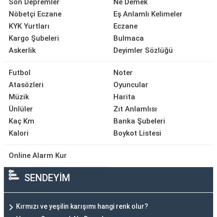
Son Depremler
Ne Demek
Nöbetçi Eczane
Eş Anlamlı Kelimeler
KYK Yurtları
Eczane
Kargo Şubeleri
Bulmaca
Askerlik
Deyimler Sözlüğü
Futbol
Noter
Atasözleri
Oyuncular
Müzik
Harita
Ünlüler
Zıt Anlamlısı
Kaç Km
Banka Şubeleri
Kalori
Boykot Listesi
Online Alarm Kur
SENDEYİM
Kırmızı ve yeşilin karışımı hangi renk olur?