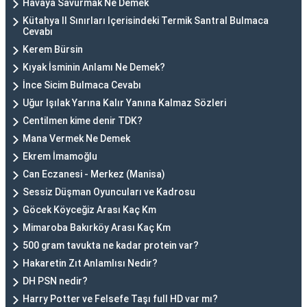
Havaya Savurmak Ne Demek
Kütahya Il Sınırları Içerisindeki Termik Santral Bulmaca
Cevabı
Kerem Bürsin
Kıyak İsminin Anlamı Ne Demek?
İnce Sicim Bulmaca Cevabı
Uğur Işılak Yarına Kalır Yanına Kalmaz Sözleri
Centilmen kime denir TDK?
Mana Vermek Ne Demek
Ekrem İmamoğlu
Can Eczanesi - Merkez (Manisa)
Sessiz Düşman Oyuncuları ve Kadrosu
Göcek Köyceğiz Arası Kaç Km
Mimaroba Bakırköy Arası Kaç Km
500 gram tavukta ne kadar protein var?
Hakaretin Zıt Anlamlısı Nedir?
DH PSN nedir?
Harry Potter ve Felsefe Taşı full HD var mı?