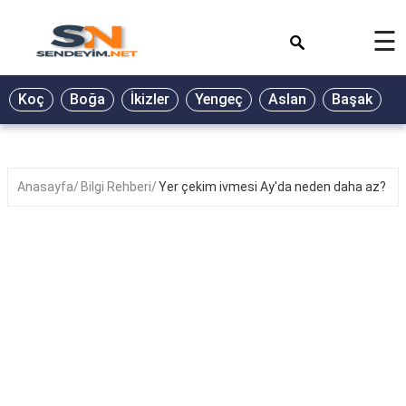
×
☰
BİYOGRAFİ
Koç
Boğa
İkizler
Yengeç
Aslan
Başak
T
GALERİ
GÜZEL
SÖZLER
Anasayfa
Bilgi Rehberi
Yer çekim ivmesi Ay'da neden daha az?
GÜNLÜK
BURÇ
ŞİİR
RÜYA
TABİRLERİ
TÜRKÜ
SÖZLERİ
YEMEK