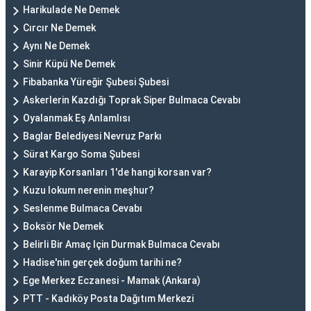
Harikulade Ne Demek
Cırcır Ne Demek
Aynı Ne Demek
Sinir Küpü Ne Demek
Fibabanka Yüreğir Şubesi Şubesi
Askerlerin Kazdığı Toprak Siper Bulmaca Cevabı
Oyalanmak Eş Anlamlısı
Baglar Belediyesi Nevruz Parkı
Sürat Kargo Soma Şubesi
Karayip Korsanları 1'de hangi korsan var?
Kuzu lokum nerenin meşhur?
Seslenme Bulmaca Cevabı
Boksör Ne Demek
Belirli Bir Amaç Için Durmak Bulmaca Cevabı
Hadise'nin gerçek doğum tarihi ne?
Ege Merkez Eczanesi - Mamak (Ankara)
PTT - Kadıköy Posta Dağıtım Merkezi