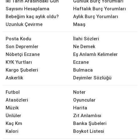
İki Tarih Arasındaki Gün
Günlük Burç Yorumları
Sayısını Hesaplama
Haftalık Burç Yorumları
Bebeğim kaç aylık oldu?
Aylık Burç Yorumları
Uzunluk Çevirme
Maaş
Posta Kodu
İlahi Sözleri
Son Depremler
Ne Demek
Nöbetçi Eczane
Eş Anlamlı Kelimeler
KYK Yurtları
Eczane
Kargo Şubeleri
Bulmaca
Askerlik
Deyimler Sözlüğü
Futbol
Noter
Atasözleri
Oyuncular
Müzik
Harita
Ünlüler
Zıt Anlamlısı
Kaç Km
Banka Şubeleri
Kalori
Boykot Listesi