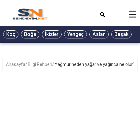
×
☰
BİYOGRAFİ
Koç
Boğa
İkizler
Yengeç
Aslan
Başak
T
GALERİ
GÜZEL
SÖZLER
Anasayfa
Bilgi Rehberi
Yağmur neden yağar ve yağınca ne olur?
GÜNLÜK
BURÇ
ŞİİR
RÜYA
TABİRLERİ
TÜRKÜ
SÖZLERİ
YEMEK