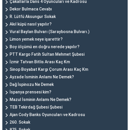
Çakallarla Dans 4 Oyuncuları ve Kadrosu
Dekor Bulmaca Cevabı
R. Lütfü Aksungur Sokak
Akıl küpü nasıl yapılır?
Vural Baylan Bulvarı (Saraybosna Bulvarı.)
Limon yemek neye işarettir?
Boy ölçümü en doğru nerede yapılır?
PTT Kargo Fatih Sultan Mehmet Şubesi
İzmir Tatvan Bitlis Arası Kaç Km
Sinop Boyabat Kargı Çorum Arası Kaç Km
Ayzade İsminin Anlamı Ne Demek?
Dağ İspinozu Ne Demek
İspanya prensesi kim?
Mazul İsminin Anlamı Ne Demek?
TEB Tekirdağ Şubesi Şubesi
Ajan Cody Banks Oyuncuları ve Kadrosu
260. Sokak
875. Sokak