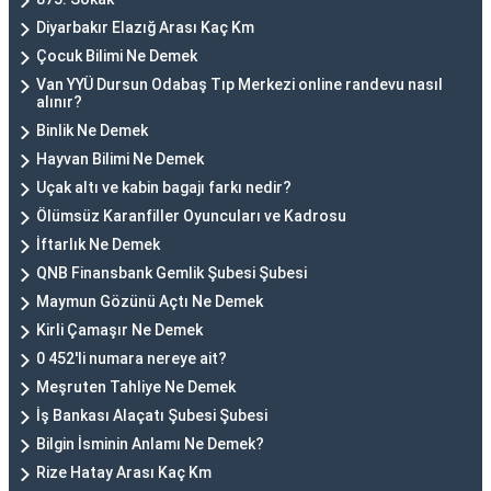
Diyarbakır Elazığ Arası Kaç Km
Çocuk Bilimi Ne Demek
Van YYÜ Dursun Odabaş Tıp Merkezi online randevu nasıl
alınır?
Binlik Ne Demek
Hayvan Bilimi Ne Demek
Uçak altı ve kabin bagajı farkı nedir?
Ölümsüz Karanfiller Oyuncuları ve Kadrosu
İftarlık Ne Demek
QNB Finansbank Gemlik Şubesi Şubesi
Maymun Gözünü Açtı Ne Demek
Kirli Çamaşır Ne Demek
0 452'li numara nereye ait?
Meşruten Tahliye Ne Demek
İş Bankası Alaçatı Şubesi Şubesi
Bilgin İsminin Anlamı Ne Demek?
Rize Hatay Arası Kaç Km