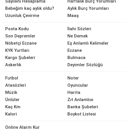
Sayısını Hesaplama
Haftalık Burç Yorumları
Bebeğim kaç aylık oldu?
Aylık Burç Yorumları
Uzunluk Çevirme
Maaş
Posta Kodu
İlahi Sözleri
Son Depremler
Ne Demek
Nöbetçi Eczane
Eş Anlamlı Kelimeler
KYK Yurtları
Eczane
Kargo Şubeleri
Bulmaca
Askerlik
Deyimler Sözlüğü
Futbol
Noter
Atasözleri
Oyuncular
Müzik
Harita
Ünlüler
Zıt Anlamlısı
Kaç Km
Banka Şubeleri
Kalori
Boykot Listesi
Online Alarm Kur