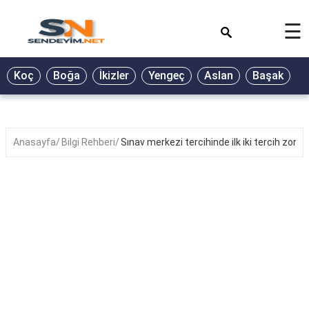
×
☰
BİYOGRAFİ
Koç
Boğa
İkizler
Yengeç
Aslan
Başak
T
GALERİ
GÜZEL
SÖZLER
Anasayfa
Bilgi Rehberi
Sınav merkezi tercihinde ilk iki tercih zoru
GÜNLÜK
BURÇ
ŞİİR
RÜYA
TABİRLERİ
TÜRKÜ
SÖZLERİ
YEMEK