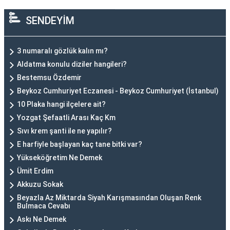
SENDEYİM
3 numaralı gözlük kalın mı?
Aldatma konulu diziler hangileri?
Bestemsu Özdemir
Beykoz Cumhuriyet Eczanesi - Beykoz Cumhuriyet (İstanbul)
10 Plaka hangi ilçelere ait?
Yozgat Şefaatli Arası Kaç Km
Sıvı krem şanti ile ne yapılır?
E harfiyle başlayan kaç tane bitki var?
Yükseköğretim Ne Demek
Ümit Erdim
Akkuzu Sokak
Beyazla Az Miktarda Siyah Karışmasından Oluşan Renk
Bulmaca Cevabı
Askı Ne Demek