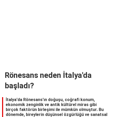
TARİFLERİ
HİKAYELER
Bize
Ulaşın
Rönesans neden İtalya'da
başladı?
İtalya'da Rönesans'ın doğuşu, coğrafi konum,
ekonomik zenginlik ve antik kültürel miras gibi
birçok faktörün birleşimi ile mümkün olmuştur. Bu
dönemde, bireylerin düşünsel özgürlüğü ve sanatsal