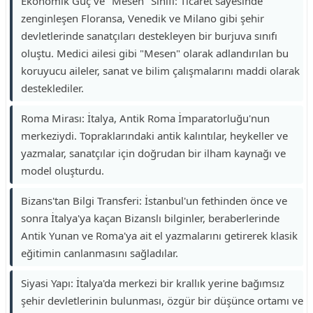
Ekonomik Güç ve "Mesen" Sınıfı: Ticaret sayesinde
zenginleşen Floransa, Venedik ve Milano gibi şehir
devletlerinde sanatçıları destekleyen bir burjuva sınıfı
oluştu. Medici ailesi gibi "Mesen" olarak adlandırılan bu
koruyucu aileler, sanat ve bilim çalışmalarını maddi olarak
desteklediler.
Roma Mirası: İtalya, Antik Roma İmparatorluğu'nun
merkeziydi. Topraklarındaki antik kalıntılar, heykeller ve
yazmalar, sanatçılar için doğrudan bir ilham kaynağı ve
model oluşturdu.
Bizans'tan Bilgi Transferi: İstanbul'un fethinden önce ve
sonra İtalya'ya kaçan Bizanslı bilginler, beraberlerinde
Antik Yunan ve Roma'ya ait el yazmalarını getirerek klasik
eğitimin canlanmasını sağladılar.
Siyasi Yapı: İtalya'da merkezi bir krallık yerine bağımsız
şehir devletlerinin bulunması, özgür bir düşünce ortamı ve