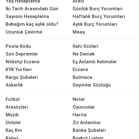
Yaş Hesaplama
Aracı
İki Tarih Arasındaki Gün
Günlük Burç Yorumları
Sayısını Hesaplama
Haftalık Burç Yorumları
Bebeğim kaç aylık oldu?
Aylık Burç Yorumları
Uzunluk Çevirme
Maaş
Posta Kodu
İlahi Sözleri
Son Depremler
Ne Demek
Nöbetçi Eczane
Eş Anlamlı Kelimeler
KYK Yurtları
Eczane
Kargo Şubeleri
Bulmaca
Askerlik
Deyimler Sözlüğü
Futbol
Noter
Atasözleri
Oyuncular
Müzik
Harita
Ünlüler
Zıt Anlamlısı
Kaç Km
Banka Şubeleri
Kalori
Boykot Listesi