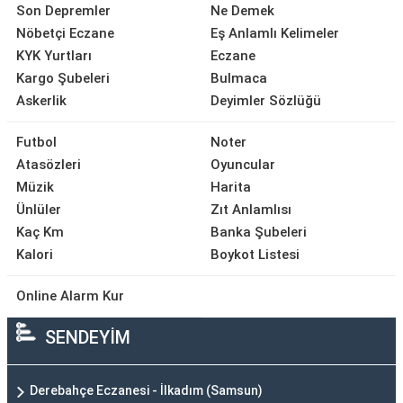
Son Depremler
Ne Demek
Nöbetçi Eczane
Eş Anlamlı Kelimeler
KYK Yurtları
Eczane
Kargo Şubeleri
Bulmaca
Askerlik
Deyimler Sözlüğü
Futbol
Noter
Atasözleri
Oyuncular
Müzik
Harita
Ünlüler
Zıt Anlamlısı
Kaç Km
Banka Şubeleri
Kalori
Boykot Listesi
Online Alarm Kur
SENDEYİM
Derebahçe Eczanesi - İlkadım (Samsun)