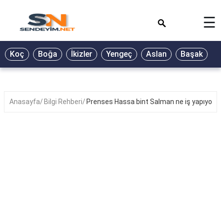
×
☰
BİYOGRAFİ
Koç
Boğa
İkizler
Yengeç
Aslan
Başak
T
GALERİ
GÜZEL
SÖZLER
Anasayfa
Bilgi Rehberi
Prenses Hassa bint Salman ne iş yapıyor?
GÜNLÜK
BURÇ
ŞİİR
RÜYA
TABİRLERİ
TÜRKÜ
SÖZLERİ
YEMEK