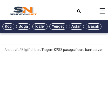
×
☰
BİYOGRAFİ
Koç
Boğa
İkizler
Yengeç
Aslan
Başak
T
GALERİ
GÜZEL
SÖZLER
Anasayfa
Bilgi Rehberi
Pegem KPSS paragraf soru bankası zor m
GÜNLÜK
BURÇ
ŞİİR
RÜYA
TABİRLERİ
TÜRKÜ
SÖZLERİ
YEMEK