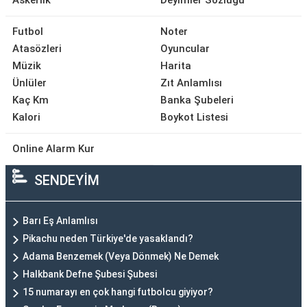
Askerlik
Deyimler Sözlüğü
Futbol
Noter
Atasözleri
Oyuncular
Müzik
Harita
Ünlüler
Zıt Anlamlısı
Kaç Km
Banka Şubeleri
Kalori
Boykot Listesi
Online Alarm Kur
SENDEYİM
Barı Eş Anlamlısı
Pikachu neden Türkiye'de yasaklandı?
Adama Benzemek (Veya Dönmek) Ne Demek
Halkbank Defne Şubesi Şubesi
15 numarayı en çok hangi futbolcu giyiyor?