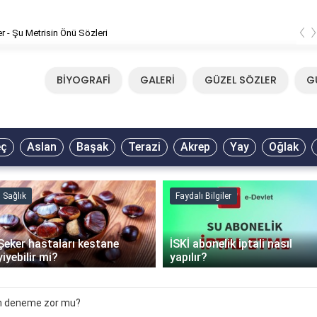
‹
er - Şu Metrisin Önü Sözleri
BİYOGRAFİ
GALERİ
GÜZEL SÖZLER
G
eç
Aslan
Başak
Terazi
Akrep
Yay
Oğlak
Sağlık
Faydalı Bilgiler
Şeker hastaları kestane
İSKİ abonelik iptali nasıl
yiyebilir mi?
yapılır?
an deneme zor mu?