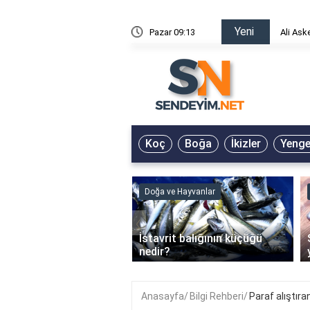
Yeni
risin Önü Sözleri
Pazar 09:13
Ali Ask
Koç
Boğa
İkizler
Yeng
ve Hayvanlar
Doğa ve Hayvanlar
‹
li en çok hangi iklimde
İstavrit balığının küçüğü
r?
nedir?
Anasayfa
Bilgi Rehberi
Paraf alıştır