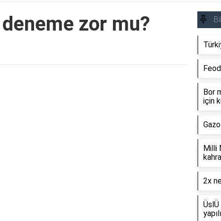
an deneme zor mu?
Bi
Türki
Feod
Reklam Alanı
Bor m
için k
Gazo
Milli
kahra
2x ne
ÜslÜ 
yapıl