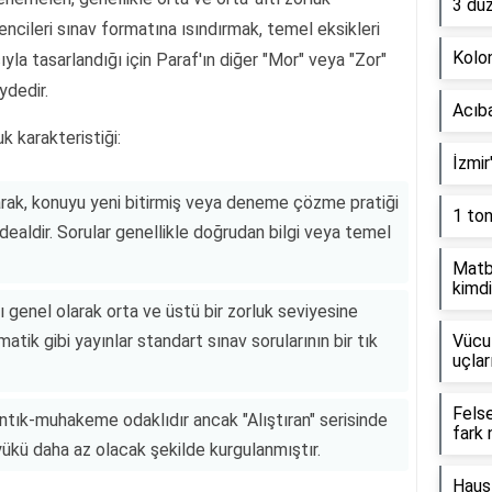
3 dü
rencileri sınav formatına ısındırmak, temel eksikleri
Kolon
la tasarlandığı için Paraf'ın diğer "Mor" veya "Zor"
ydedir.
Acıb
k karakteristiği:
İzmir
larak, konuyu yeni bitirmiş veya deneme çözme pratiği
1 to
dealdir. Sorular genellikle doğrudan bilgi veya temel
Matb
kimdi
ı genel olarak orta ve üstü bir zorluk seviyesine
atik gibi yayınlar standart sınav sorularının bir tık
Vücut
uçlar
Fels
mantık-muhakeme odaklıdır ancak "Alıştıran" serisinde
fark 
 yükü daha az olacak şekilde kurgulanmıştır.
Haus