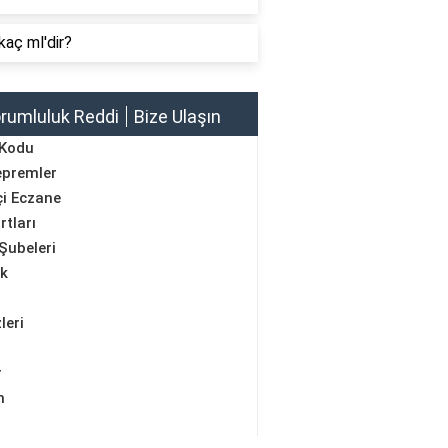
kaç ml'dir?
rumluluk Reddi
Bize Ulaşın
 Kodu
epremler
i Eczane
rtları
Şubeleri
ik
leri
r
m