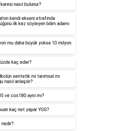
 karesi nasıl bulunur?
'nın kendi ekseni etrafında
ğünü ilk kez söyleyen bilim adamı
lyon mu daha büyük yoksa 10 milyon
yüzde kaç eder?
alkolün sentetik mi tarımsal mı
u nasıl anlaşılır?
05 ve cos180 aynı mı?
puan kaç net yapar YGS?
ı nedir?