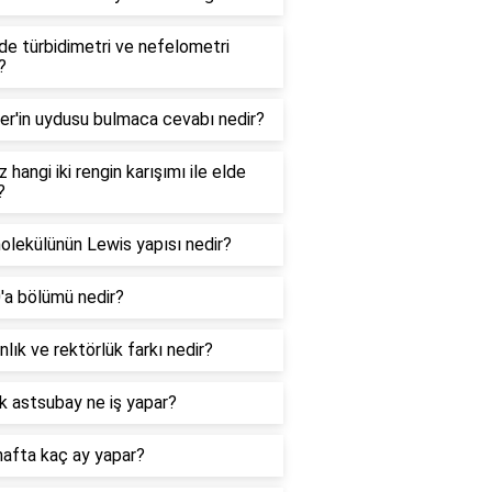
e türbidimetri ve nefelometri
?
er'in uydusu bulmaca cevabı nedir?
 hangi iki rengin karışımı ile elde
?
lekülünün Lewis yapısı nedir?
0'a bölümü nedir?
lık ve rektörlük farkı nedir?
k astsubay ne iş yapar?
hafta kaç ay yapar?