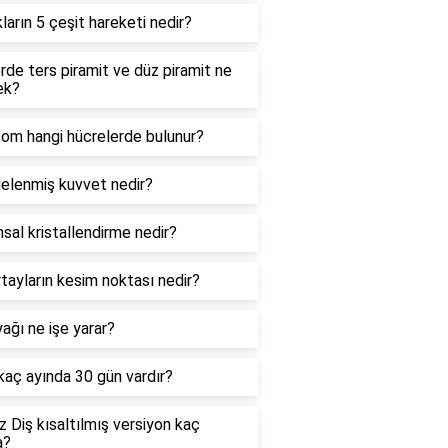
kların 5 çeşit hareketi nedir?
de ters piramit ve düz piramit ne
ek?
zom hangi hücrelerde bulunur?
elenmiş kuvvet nedir?
sal kristallendirme nedir?
tayların kesim noktası nedir?
ağı ne işe yarar?
 kaç ayında 30 gün vardır?
 Diş kısaltılmış versiyon kaç
a?