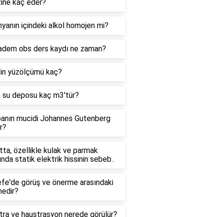
zine kaç eder?
yanın içindeki alkol homojen mi?
adem obs ders kaydı ne zaman?
'in yüzölçümü kaç?
n su deposu kaç m3'tür?
anın mucidi Johannes Gutenberg
r?
ta, özellikle kulak ve parmak
ında statik elektrik hissinin sebeb..
efe'de görüş ve önerme arasındaki
nedir?
tra ve haustrasyon nerede görülür?