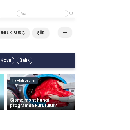
›
Mirkelam - Tavla Sözleri
ÜNLÜK BURÇ
ŞİİR
Kova
Balık
Faydalı Bilgiler
Faydalı Bilgiler
›
Şişme mont hangi
programda kurutulur?
Şofben suyu neden ısı