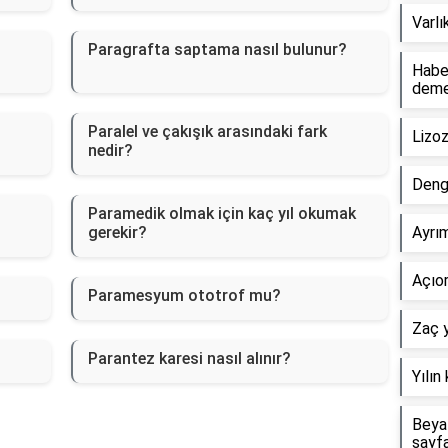
Varlı
Paragrafta saptama nasıl bulunur?
Haber
dem
Paralel ve çakışık arasındaki fark
Lizo
nedir?
Deng
Paramedik olmak için kaç yıl okumak
gerekir?
Ayrım
Açıor
Paramesyum ototrof mu?
Zaç y
Parantez karesi nasıl alınır?
Yılın
Beyaz
sayf