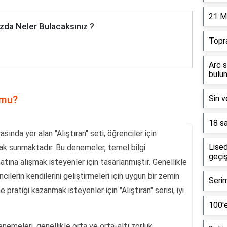
21 M
zda Neler Bulacaksınız ?
Topr
Arc s
bulun
 mu?
Sin v
18 sa
asında yer alan "Alıştıran" seti, öğrenciler için
Lised
nak sunmaktadır. Bu denemeler, temel bilgi
geçiş
atına alışmak isteyenler için tasarlanmıştır. Genellikle
cilerin kendilerini geliştirmeleri için uygun bir zemin
Serim
pratiği kazanmak isteyenler için "Alıştıran" serisi, iyi
100'e
denemeleri, genellikle orta ve orta-altı zorluk