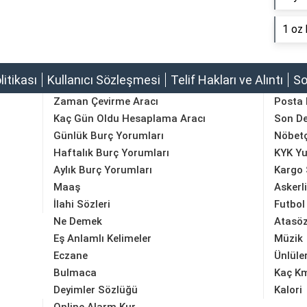
1 oz 
olitikası
Kullanıcı Sözleşmesi
Telif Hakları ve Alıntı
So
Zaman Çevirme Aracı
Posta
Kaç Gün Oldu Hesaplama Aracı
Son D
Günlük Burç Yorumları
Nöbetç
Haftalık Burç Yorumları
KYK Yu
Aylık Burç Yorumları
Kargo 
Maaş
Askerl
İlahi Sözleri
Futbol
Ne Demek
Atasöz
Eş Anlamlı Kelimeler
Müzik
Eczane
Ünlüle
Bulmaca
Kaç K
Deyimler Sözlüğü
Kalori