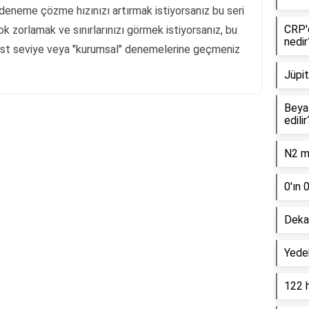
deneme çözme hızınızı artırmak istiyorsanız bu seri
CRP'd
çok zorlamak ve sınırlarınızı görmek istiyorsanız, bu
nedir
üst seviye veya "kurumsal" denemelerine geçmeniz
Jüpit
Beyaz
edilir
Reklam Alanı
N2 mo
0'ın 
Dekan
Yede
122 