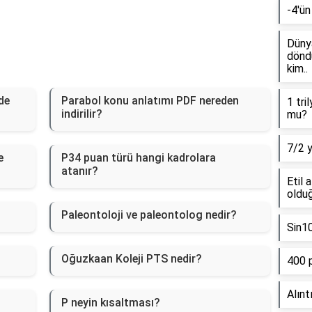
-4'ün
Dünya
döndü
kim..
de
Parabol konu anlatımı PDF nereden
1 tri
indirilir?
mu?
7/2 
e
P34 puan türü hangi kadrolara
atanır?
Etil 
olduğ
Paleontoloji ve paleontolog nedir?
Sin1
Oğuzkaan Koleji PTS nedir?
400 
Alınt
P neyin kısaltması?