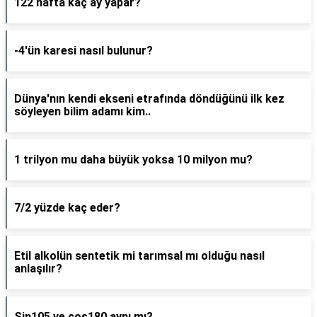
122 hafta kaç ay yapar?
-4'ün karesi nasıl bulunur?
Dünya'nın kendi ekseni etrafında döndüğünü ilk kez
söyleyen bilim adamı kim..
1 trilyon mu daha büyük yoksa 10 milyon mu?
7/2 yüzde kaç eder?
Etil alkolün sentetik mi tarımsal mı olduğu nasıl
anlaşılır?
Sin105 ve cos180 aynı mı?