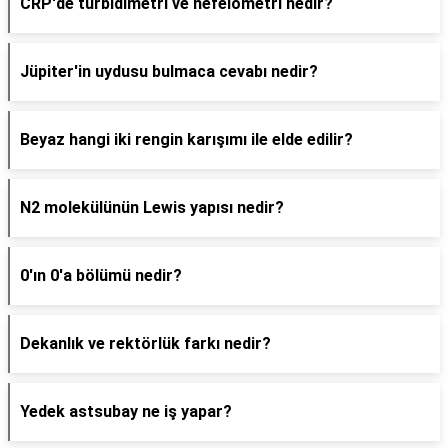
CRP'de türbidimetri ve nefelometri nedir?
Jüpiter'in uydusu bulmaca cevabı nedir?
Beyaz hangi iki rengin karışımı ile elde edilir?
N2 molekülünün Lewis yapısı nedir?
0'ın 0'a bölümü nedir?
Dekanlık ve rektörlük farkı nedir?
Yedek astsubay ne iş yapar?