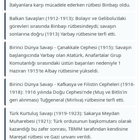
İtalyanlara karşı mücadele ederken rütbesi Binbaşı oldu.
Balkan Savaşları (1912-1913): Bolayır ve Gelibolu'daki
görevleri sırasında Binbaşı rütbesindeydi; savaşın
sonlarına doğru (1913) Yarbay rütbesine terfi etti.
Birinci Dünya Savaşı - Çanakkale Cephesi (1915): Savaşın
başlangıcında Yarbay olan Atatürk, Anafartalar Grup
Komutanlığı sırasındaki üstün başarıları nedeniyle 1
Haziran 1915'te Albay rütbesine yükseldi.
Birinci Dünya Savaşı - Kafkasya ve Filistin Cepheleri (1916-
1918): 1916 yılında Doğu Cephesi'nde (Muş ve Bitlis’in
geri alınması) Tuğgeneral (Mirliva) rütbesine terfi etti.
Türk Kurtuluş Savaşı (1919-1923): Sakarya Meydan
Muharebesi (1921): Türk ordusunun başkomutanı olarak
kazandığı bu zafer sonrası, TBMM tarafından kendisine
Mareşal rütbesi ve Gazi unvanı verildi.