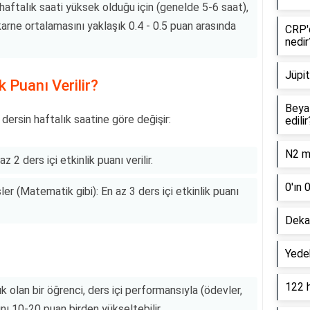
haftalık saati yüksek olduğu için (genelde 5-6 saat),
karne ortalamasını yaklaşık 0.4 - 0.5 puan arasında
CRP'd
nedir
Jüpit
k Puanı Verilir?
Beyaz
dersin haftalık saatine göre değişir:
edilir
N2 mo
z 2 ders içi etkinlik puanı verilir.
0'ın 
er (Matematik gibi): En az 3 ders içi etkinlik puanı
Dekan
Yede
122 
ük olan bir öğrenci, ders içi performansıyla (ödevler,
nı 10-20 puan birden yükseltebilir.