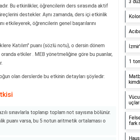
3 dü
ır. Bu etkinlikler, öğrencilerin ders sırasında aktif
eçlerini destekler. Aynı zamanda, ders içi etkinlik
Kolon
ı etkileyerek, öğrencilerin genel başarılarını
Acıb
klere Katılım" puanı (sözlü notu), o dersin dönem
İzmir
 oranda etkiler . MEB yönetmeliğine göre bu puanlar,
1 to
r.
oğun olan derslerde bu etkinin detayları şöyledir:
Matb
kimdi
kisi
Vücut
uçlar
 yazılı sınavlarla toplanıp toplam not sayısına bölünür.
Fels
inlik puanı varsa, bu 5 notun aritmetik ortalaması o
fark 
Haus