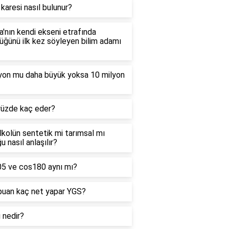
 karesi nasıl bulunur?
'nın kendi ekseni etrafında
ğünü ilk kez söyleyen bilim adamı
lyon mu daha büyük yoksa 10 milyon
yüzde kaç eder?
alkolün sentetik mi tarımsal mı
u nasıl anlaşılır?
05 ve cos180 aynı mı?
puan kaç net yapar YGS?
ı nedir?