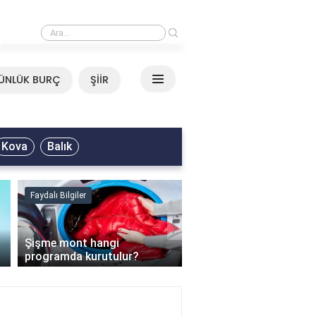
›
Mirkelam - Tavla Sözleri
ÜNLÜK BURÇ
ŞİİR
Kova
Balık
Faydalı Bilgiler
Faydalı Bilgiler
›
Şişme mont hangi
programda kurutulur?
Şofben suyu neden ısı