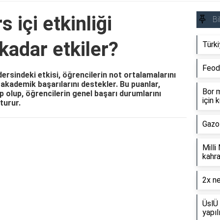
 içi etkinliği
Bi
kadar etkiler?
Türki
Feod
dersindeki etkisi, öğrencilerin not ortalamalarını
 akademik başarılarını destekler. Bu puanlar,
Bor m
ip olup, öğrencilerin genel başarı durumlarını
için k
turur.
Gazo
Reklam Alanı
Milli
kahra
2x ne
ÜslÜ 
yapıl