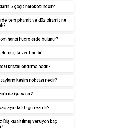
kların 5 çeşit hareketi nedir?
de ters piramit ve düz piramit ne
ek?
zom hangi hücrelerde bulunur?
elenmiş kuvvet nedir?
sal kristallendirme nedir?
tayların kesim noktası nedir?
ağı ne işe yarar?
 kaç ayında 30 gün vardır?
 Diş kısaltılmış versiyon kaç
a?