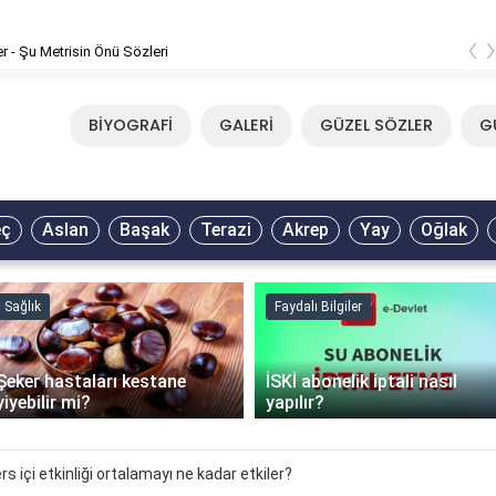
‹
er - Şu Metrisin Önü Sözleri
BİYOGRAFİ
GALERİ
GÜZEL SÖZLER
G
eç
Aslan
Başak
Terazi
Akrep
Yay
Oğlak
Sağlık
Faydalı Bilgiler
Şeker hastaları kestane
İSKİ abonelik iptali nasıl
yiyebilir mi?
yapılır?
 içi etkinliği ortalamayı ne kadar etkiler?