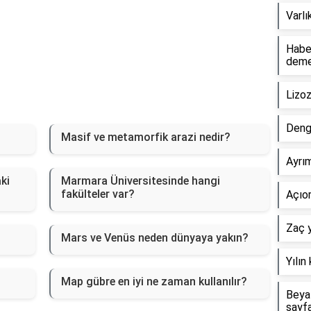
Varlı
Haber
dem
Lizo
Deng
Masif ve metamorfik arazi nedir?
Ayrım
ki
Marmara Üniversitesinde hangi
fakülteler var?
Açıor
Zaç y
Mars ve Venüs neden dünyaya yakın?
Yılın
Map gübre en iyi ne zaman kullanılır?
Beyaz
sayf