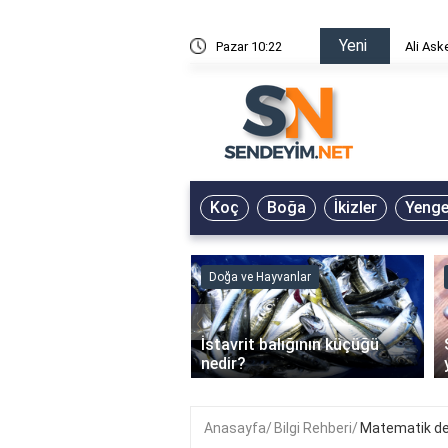
Yeni
risin Önü Sözleri
Pazar 10:22
Ali Ask
Koç
Boğa
İkizler
Yeng
ve Hayvanlar
Doğa ve Hayvanlar
‹
li en çok hangi iklimde
İstavrit balığının küçüğü
r?
nedir?
Anasayfa
Bilgi Rehberi
Matematik ders