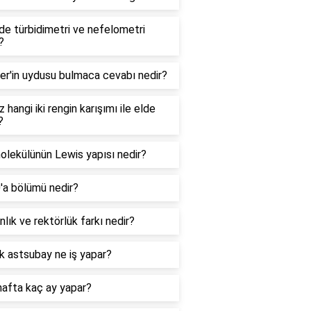
e türbidimetri ve nefelometri
?
er'in uydusu bulmaca cevabı nedir?
 hangi iki rengin karışımı ile elde
?
lekülünün Lewis yapısı nedir?
0'a bölümü nedir?
lık ve rektörlük farkı nedir?
k astsubay ne iş yapar?
hafta kaç ay yapar?