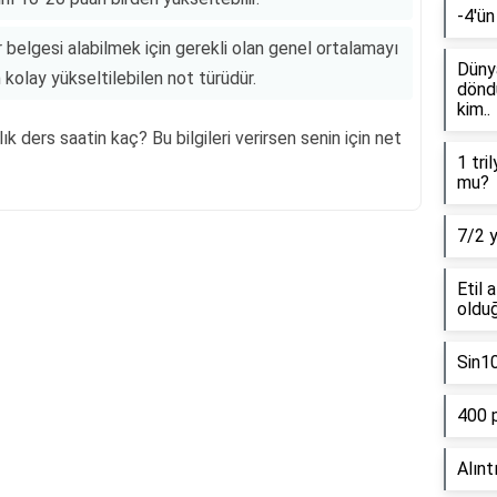
-4'ün
 belgesi alabilmek için gerekli olan genel ortalamayı
Dünya
kolay yükseltilebilen not türüdür.
döndü
kim..
lık ders saatin kaç? Bu bilgileri verirsen senin için net
1 tri
mu?
7/2 
Etil 
Reklam Alanı
olduğ
Sin1
400 
Alınt