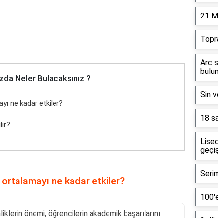
21 M
Topr
Arc s
bulun
zda Neler Bulacaksınız ?
Sin v
ayı ne kadar etkiler?
18 sa
lir?
Lised
geçiş
Serim
 ortalamayı ne kadar etkiler?
100'e
iklerin önemi, öğrencilerin akademik başarılarını