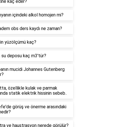
zine kaç eder?
yanın içindeki alkol homojen mi?
adem obs ders kaydı ne zaman?
'in yüzölçümü kaç?
n su deposu kaç m3'tür?
anın mucidi Johannes Gutenberg
r?
ta, özellikle kulak ve parmak
ında statik elektrik hissinin sebeb..
efe'de görüş ve önerme arasındaki
nedir?
tra ve haustrasyon nerede görülür?