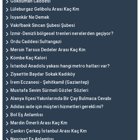
Gökduman Caddesi
Lüleburgaz Gelibolu Arası Kaç Km
İsyankâr Ne Demek
Vakıfbank Sincan Şubesi Şubesi
İzmir-Denizli bölgesel trenleri nerelerden geçiyor?
Ordu Caddesi Sultangazi
Mersin Tarsus Dedeler Arası Kaç Km
Kömbe Kaç Kalori
İstanbul Anadolu yakası hangi metro hatları var?
Ziyaettin Baydar Sokak Kadıköy
İrem Eczanesi - Şehitkamil (Gaziantep)
Mustafa Sevim Sürmeli Gözler Sözleri
Alanya Ilçesi Yakınlarında Bir Çay Bulmaca Cevabı
Adidas iade için müşteri hizmetleri gerekli mi?
Bol Eş Anlamlısı
Mardin Ömerli Arası Kaç Km
Çankırı Çerkeş İstanbul Arası Kaç Km
Neşriyat Eş Anlamlısı