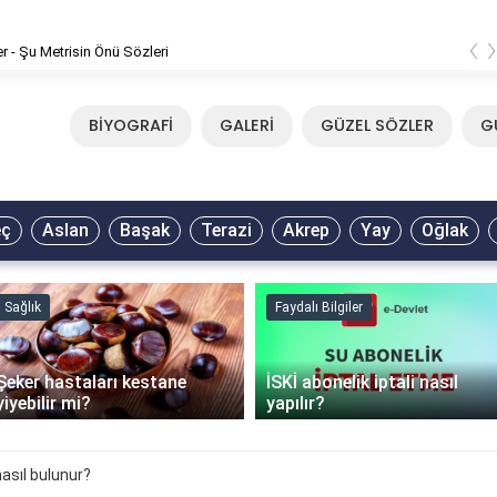
‹
er - Şu Metrisin Önü Sözleri
BİYOGRAFİ
GALERİ
GÜZEL SÖZLER
G
eç
Aslan
Başak
Terazi
Akrep
Yay
Oğlak
Sağlık
Faydalı Bilgiler
Şeker hastaları kestane
İSKİ abonelik iptali nasıl
yiyebilir mi?
yapılır?
nasıl bulunur?