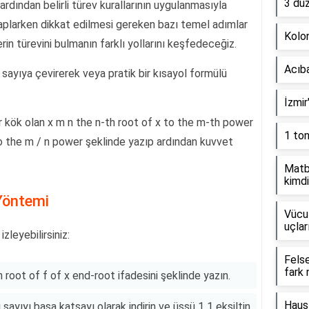
3 dü
 ardından belirli türev kurallarının uygulanmasıyla
hesaplarken dikkat edilmesi gereken bazı temel adımlar
Kolon
rin türevini bulmanın farklı yollarını keşfedeceğiz.
Acıb
lü sayıya çevirerek veya pratik bir kısayol formülü
İzmir
r kök olan x m n the n-th root of x to the m-th power
1 to
to the m / n power şeklinde yazıp ardından kuvvet
Matb
kimdi
Yöntemi
Vücut
uçlar
zleyebilirsiniz:
Fels
fark 
th root of f of x end-root ifadesini şeklinde yazın.
Haus
sayıyı başa katsayı olarak indirin ve üssü 1 1 eksiltin.