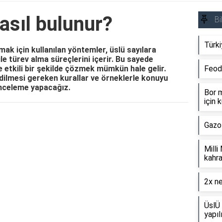
asıl bulunur?
Bi
Türki
mak için kullanılan yöntemler, üslü sayılara
e türev alma süreçlerini içerir. Bu sayede
e etkili bir şekilde çözmek mümkün hale gelir.
Feod
edilmesi gereken kurallar ve örneklerle konuyu
 inceleme yapacağız.
Bor m
için k
Reklam Alanı
Gazo
Milli
kahra
2x ne
ÜslÜ 
yapıl