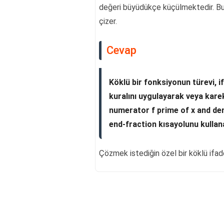
değeri büyüdükçe küçülmektedir. Bu n
çizer.
Cevap
Köklü bir fonksiyonun türevi, 
kuralını uygulayarak veya karekök
numerator f prime of x and de
end-fraction kısayolunu kullan
Çözmek istediğin özel bir köklü ifade