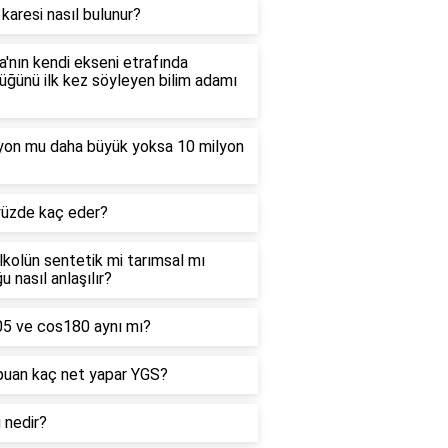
 karesi nasıl bulunur?
'nın kendi ekseni etrafında
ğünü ilk kez söyleyen bilim adamı
lyon mu daha büyük yoksa 10 milyon
yüzde kaç eder?
alkolün sentetik mi tarımsal mı
u nasıl anlaşılır?
05 ve cos180 aynı mı?
puan kaç net yapar YGS?
ı nedir?