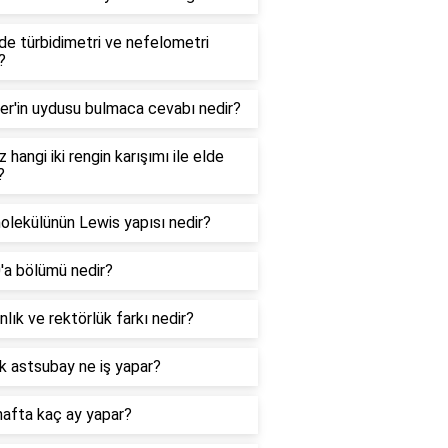
e türbidimetri ve nefelometri
?
er'in uydusu bulmaca cevabı nedir?
 hangi iki rengin karışımı ile elde
?
lekülünün Lewis yapısı nedir?
0'a bölümü nedir?
lık ve rektörlük farkı nedir?
k astsubay ne iş yapar?
hafta kaç ay yapar?