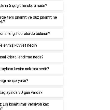
kların 5 çeşit hareketi nedir?
de ters piramit ve düz piramit ne
ek?
zom hangi hücrelerde bulunur?
elenmiş kuvvet nedir?
sal kristallendirme nedir?
tayların kesim noktası nedir?
ağı ne işe yarar?
 kaç ayında 30 gün vardır?
 Diş kısaltılmış versiyon kaç
a?