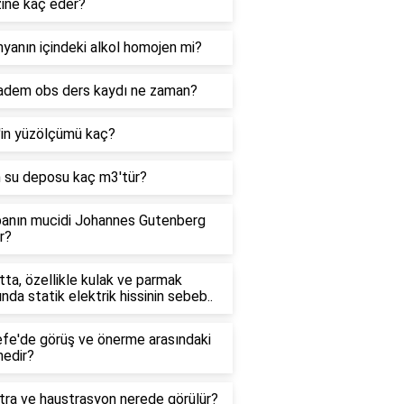
zine kaç eder?
yanın içindeki alkol homojen mi?
adem obs ders kaydı ne zaman?
'in yüzölçümü kaç?
n su deposu kaç m3'tür?
anın mucidi Johannes Gutenberg
r?
ta, özellikle kulak ve parmak
ında statik elektrik hissinin sebeb..
efe'de görüş ve önerme arasındaki
nedir?
tra ve haustrasyon nerede görülür?