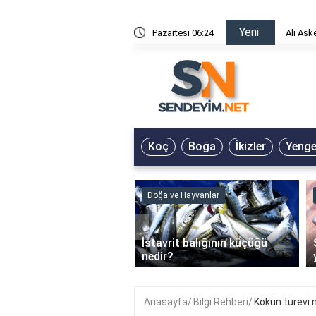
Yeni
risin Önü Sözleri
Pazartesi 06:24
Ali Ask
Koç
Boğa
İkizler
Yeng
ve Hayvanlar
Doğa ve Hayvanlar
‹
li en çok hangi iklimde
İstavrit balığının küçüğü
r?
nedir?
Anasayfa
Bilgi Rehberi
Kökün türevi 