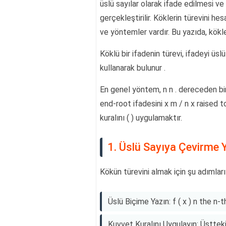
üslü sayılar olarak ifade edilmesi ve
gerçekleştirilir. Köklerin türevini 
ve yöntemler vardır. Bu yazıda, kökle
Köklü bir ifadenin türevi, ifadeyi üs
kullanarak bulunur .
En genel yöntem, n n . dereceden bi
end-root ifadesini x m / n x raised 
kuralını ( ) uygulamaktır.
1. Üslü Sayıya Çevirme 
Kökün türevini almak için şu adımları i
Üslü Biçime Yazın: f ( x ) n the n-
Kuvvet Kuralını Uygulayın: Üstteki 