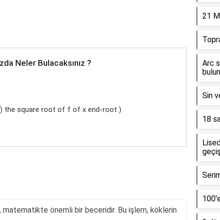
21 M
Topr
zda Neler Bulacaksınız ?
Arc s
bulun
Sin v
x ) the square root of f of x end-root )
18 sa
Lised
geçiş
Serim
100'e
, matematikte önemli bir beceridir. Bu işlem, köklerin