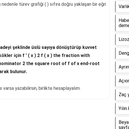
edenle türev grafiği ( ) sıfıra doğru yaklaşan bir eğri
Varlı
Haber
dem
Lizo
ifadeyi şeklinde üslü sayıya dönüştürüp kuvvet
Deng
ler için f ′ ( x ) 2 f ( x ) the fraction with
nominator 2 the square root of f of x end-root
Ayrım
arak bulunur.
Açıor
 varsa yazabilirsin, birlikte hesaplayalım.
Zaç y
Yılın
Reklam Alanı
Beyaz
sayf