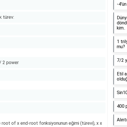
-4'ün
k türev:
Dünya
döndü
kim..
1 tri
mu?
7/2 
1 / 2 power
Etil 
olduğ
Sin1
400 
Alınt
e root of x end-root fonksiyonunun eğimi (türevi), x x