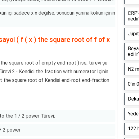
kün içi sadece x x değilse, sonucun yanına kökün içinin
CRP'd
nedir
Jüpit
ayol ( f ( x ) the square root of f of x
Beyaz
edilir
( the square root of empty end-root ) ise, türevi şu
N2 mo
n Türevi 2 ⋅ Kendisi the fraction with numerator İçinin
t the square root of Kendisi end-root end-fraction
0'ın 
Dekan
Yede
d to the 1 / 2 power Türevi:
122 
1 / 2 power