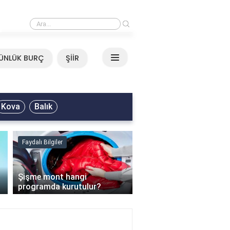
›
Mirkelam - Tavla Sözleri
ÜNLÜK BURÇ
ŞİİR
Kova
Balık
Faydalı Bilgiler
Faydalı Bilgiler
›
Şişme mont hangi
programda kurutulur?
Şofben suyu neden ısı