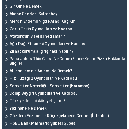
Gır Gır Ne Demek
Akabe Caddesi Sultanbeyli
Mersin Erdemli Niğde Arası Kaç Km
Zorlu Takip Oyuncuları ve Kadrosu
Atatürk'ün 3 serisi ne zaman?
Ağrı Dağı Efsanesi Oyuncuları ve Kadrosu
Ziraat kurumsal giriş nasıl yapılır?
Papa John’s Thin Crust Ne Demek? İnce Kenar Pizza Hakkında
Bilgiler
Allison İsminin Anlamı Ne Demek?
Hız Tuzağı 2 Oyuncuları ve Kadrosu
Sarıveliler Noterliği - Sarıveliler (Karaman)
Dolap Beygiri Oyuncuları ve Kadrosu
Türkiye'de hibisküs yetişir mi?
Yazıhane Ne Demek
Gözdem Eczanesi - Küçükçekmece Cennet (İstanbul)
HSBC Bank Marmaris Şubesi Şubesi