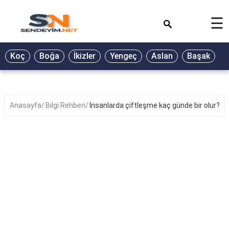
×
☰
BİYOGRAFİ
Koç
Boğa
İkizler
Yengeç
Aslan
Başak
T
GALERİ
GÜZEL
SÖZLER
Anasayfa
Bilgi Rehberi
İnsanlarda çiftleşme kaç günde bir olur?
GÜNLÜK
BURÇ
ŞİİR
RÜYA
TABİRLERİ
TÜRKÜ
SÖZLERİ
YEMEK