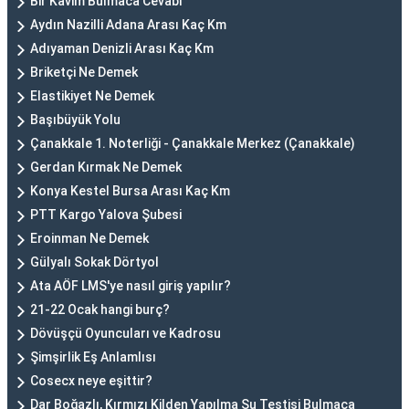
Bir Kavim Bulmaca Cevabı
Aydın Nazilli Adana Arası Kaç Km
Adıyaman Denizli Arası Kaç Km
Briketçi Ne Demek
Elastikiyet Ne Demek
Başıbüyük Yolu
Çanakkale 1. Noterliği - Çanakkale Merkez (Çanakkale)
Gerdan Kırmak Ne Demek
Konya Kestel Bursa Arası Kaç Km
PTT Kargo Yalova Şubesi
Eroinman Ne Demek
Gülyalı Sokak Dörtyol
Ata AÖF LMS'ye nasıl giriş yapılır?
21-22 Ocak hangi burç?
Dövüşçü Oyuncuları ve Kadrosu
Şimşirlik Eş Anlamlısı
Cosecx neye eşittir?
Dar Boğazlı, Kırmızı Kilden Yapılma Su Testisi Bulmaca