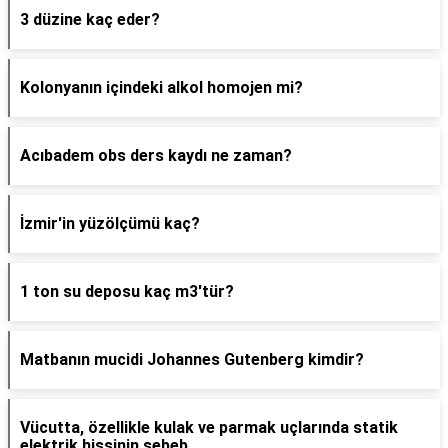
3 düzine kaç eder?
Kolonyanın içindeki alkol homojen mi?
Acıbadem obs ders kaydı ne zaman?
İzmir'in yüzölçümü kaç?
1 ton su deposu kaç m3'tür?
Matbanın mucidi Johannes Gutenberg kimdir?
Vücutta, özellikle kulak ve parmak uçlarında statik
elektrik hissinin sebeb..