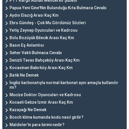
PTT Kargo Adnan Menderes Şubesi
Papua Yeni Gine'Nin Bulunduğu Kıta Bulmaca Cevabı
Aydın Elazığ Arası Kaç Km
Ebru Gündeş - Çok Mu Gördünüz Sözleri
Yetiş Zeynep Oyuncuları ve Kadrosu
Bolu Bozüyük Bilecik Arası Kaç Km
Basın Eş Anlamlısı
Seher Vakti Bulmaca Cevabı
Denizli Tavas Bahçeköy Arası Kaç Km
Kocasinan Bakırköy Arası Kaç Km
Batik Ne Demek
İngiliz karbonatıyla normal karbonat aynı amaçla kullanılır
mı?
Mucize Doktor Oyuncuları ve Kadrosu
Kocaeli Gebze İzmir Arası Kaç Km
Kazayağı Ne Demek
Bosch klima kumanda kodu nasıl girilir?
Maldivler'in para birimi nedir?