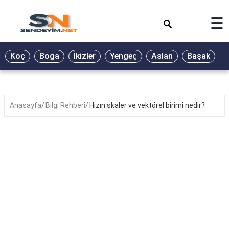
×
☰
BİYOGRAFİ
Koç
Boğa
İkizler
Yengeç
Aslan
Başak
T
GALERİ
GÜZEL
SÖZLER
Anasayfa
Bilgi Rehberi
Hızın skaler ve vektörel birimi nedir?
GÜNLÜK
BURÇ
ŞİİR
RÜYA
TABİRLERİ
TÜRKÜ
SÖZLERİ
YEMEK