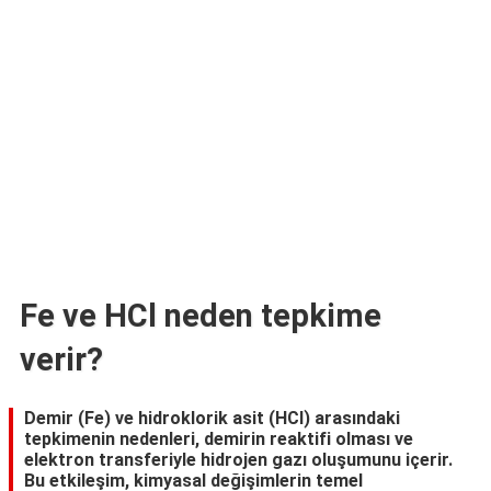
TARİFLERİ
HİKAYELER
Bize
Ulaşın
Fe ve HCl neden tepkime
verir?
Demir (Fe) ve hidroklorik asit (HCl) arasındaki
tepkimenin nedenleri, demirin reaktifi olması ve
elektron transferiyle hidrojen gazı oluşumunu içerir.
Bu etkileşim, kimyasal değişimlerin temel