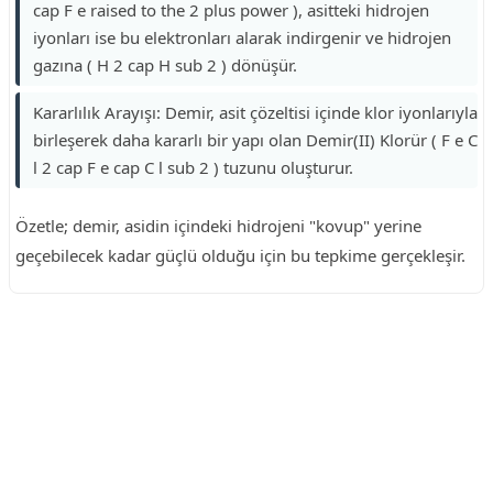
cap F e raised to the 2 plus power ), asitteki hidrojen
iyonları ise bu elektronları alarak indirgenir ve hidrojen
gazına ( H 2 cap H sub 2 ) dönüşür.
Kararlılık Arayışı: Demir, asit çözeltisi içinde klor iyonlarıyla
birleşerek daha kararlı bir yapı olan Demir(II) Klorür ( F e C
l 2 cap F e cap C l sub 2 ) tuzunu oluşturur.
Özetle; demir, asidin içindeki hidrojeni "kovup" yerine
geçebilecek kadar güçlü olduğu için bu tepkime gerçekleşir.
Reklam Alanı