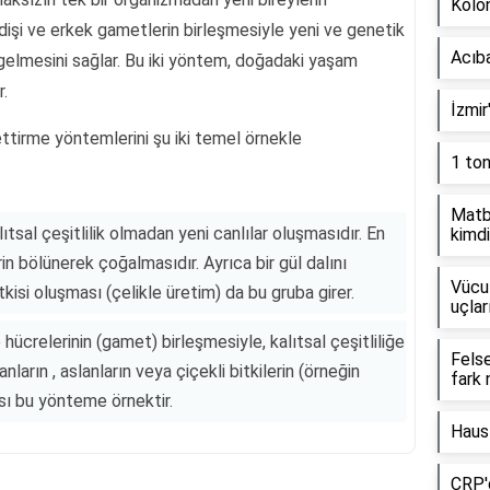
Kolon
dişi ve erkek gametlerin birleşmesiyle yeni ve genetik
Acıb
 gelmesini sağlar. Bu iki yöntem, doğadaki yaşam
r.
İzmir
ettirme yöntemlerini şu iki temel örnekle
1 to
Matb
tsal çeşitlilik olmadan yeni canlılar oluşmasıdır. En
kimdi
in bölünerek çoğalmasıdır. Ayrıca bir gül dalını
Vücut
tkisi oluşması (çelikle üretim) da bu gruba girer.
uçlar
hücrelerinin (gamet) birleşmesiyle, kalıtsal çeşitliliğe
Fels
anların , aslanların veya çiçekli bitkilerin (örneğin
fark 
ı bu yönteme örnektir.
Haus
CRP'd