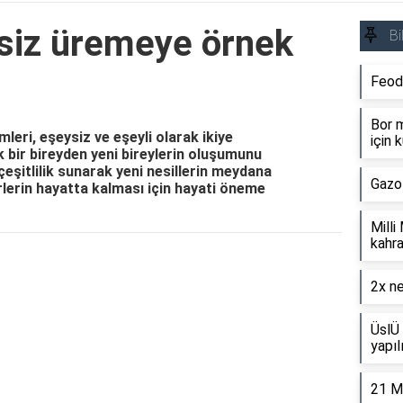
ysiz üremeye örnek
Bi
Feod
Bor m
leri, eşeysiz ve eşeyli olarak ikiye
için k
k bir bireyden yeni bireylerin oluşumunu
çeşitlilik sunarak yeni nesillerin meydana
Gazo
rlerin hayatta kalması için hayati öneme
Milli
kahra
Reklam Alanı
2x ne
ÜslÜ 
yapıl
21 M