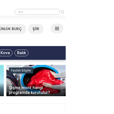
›
Neşet Ertaş - Yazımı Kışa Çevirdin Sözleri
ÜNLÜK BURÇ
ŞİİR
Kova
Balık
Faydalı Bilgiler
Faydalı Bilgiler
›
Şişme mont hangi
programda kurutulur?
Şofben suyu neden ısı