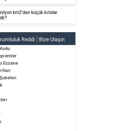
ilyon km2'den küçük kıtalar
dir?
rumluluk Reddi
Bize Ulaşın
 Kodu
epremler
i Eczane
rtları
Şubeleri
ik
leri
r
m