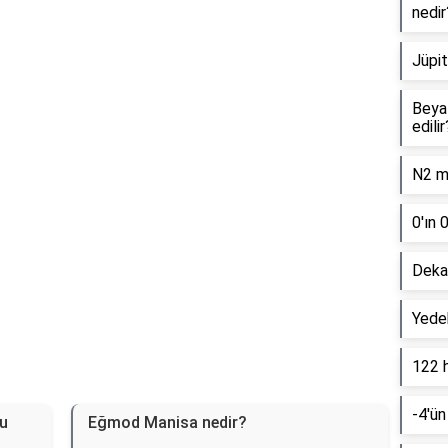
nedir
Reklam Alanı
Jüpit
Beyaz
edilir
N2 mo
0'ın 
Dekan
Yede
122 
-4'ün
mu
Eğmod Manisa nedir?