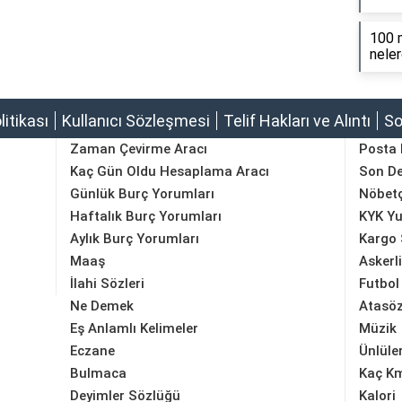
100 m
neler
olitikası
Kullanıcı Sözleşmesi
Telif Hakları ve Alıntı
So
Zaman Çevirme Aracı
Posta
Kaç Gün Oldu Hesaplama Aracı
Son D
Günlük Burç Yorumları
Nöbetç
Haftalık Burç Yorumları
KYK Yu
Aylık Burç Yorumları
Kargo 
Maaş
Askerl
İlahi Sözleri
Futbol
Ne Demek
Atasöz
Eş Anlamlı Kelimeler
Müzik
Eczane
Ünlüle
Bulmaca
Kaç K
Deyimler Sözlüğü
Kalori