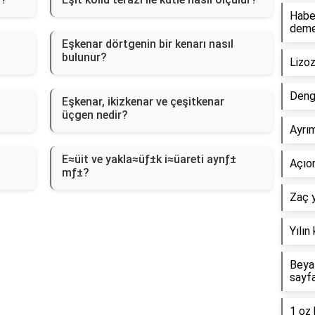
Haber
dem
Eşkenar dörtgenin bir kenarı nasıl
bulunur?
Lizo
Deng
Eşkenar, ikizkenar ve çeşitkenar
üçgen nedir?
Ayrım
E≈üit ve yakla≈üƒ±k i≈üareti aynƒ±
Açıor
mƒ±?
Zaç y
Yılın
Beyaz
sayf
1 oz 