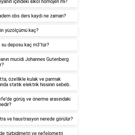
yanın içindeki alkol homojen mi?
adem obs ders kaydı ne zaman?
'in yüzölçümü kaç?
n su deposu kaç m3'tür?
anın mucidi Johannes Gutenberg
r?
ta, özellikle kulak ve parmak
ında statik elektrik hissinin sebeb..
efe'de görüş ve önerme arasındaki
nedir?
tra ve haustrasyon nerede görülür?
e türbidimetri ve nefelometri