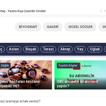
‹
rtaş - Yazımı Kışa Çevirdin Sözleri
BİYOGRAFİ
GALERİ
GÜZEL SÖZLER
G
eç
Aslan
Başak
Terazi
Akrep
Yay
Oğlak
Sağlık
Faydalı Bilgiler
Şeker hastaları kestane
İSKİ abonelik iptali nasıl
yiyebilir mi?
yapılır?
ysiz üremeye örnek veriniz?