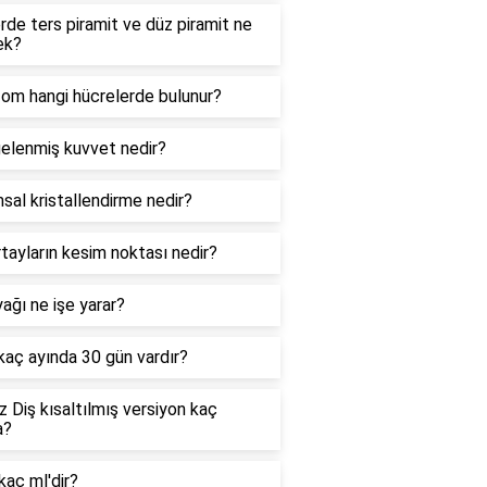
de ters piramit ve düz piramit ne
ek?
zom hangi hücrelerde bulunur?
elenmiş kuvvet nedir?
sal kristallendirme nedir?
tayların kesim noktası nedir?
ağı ne işe yarar?
 kaç ayında 30 gün vardır?
 Diş kısaltılmış versiyon kaç
a?
kaç ml'dir?