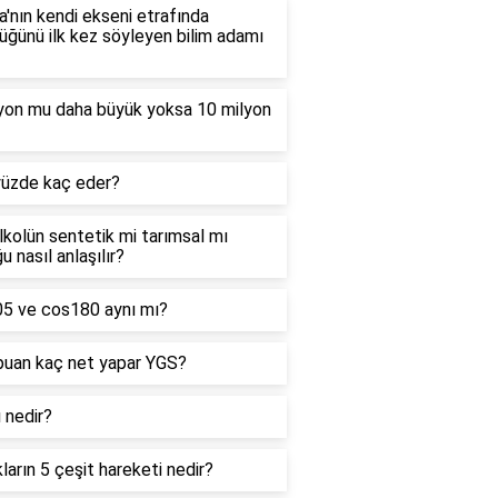
'nın kendi ekseni etrafında
ğünü ilk kez söyleyen bilim adamı
lyon mu daha büyük yoksa 10 milyon
yüzde kaç eder?
alkolün sentetik mi tarımsal mı
u nasıl anlaşılır?
05 ve cos180 aynı mı?
puan kaç net yapar YGS?
ı nedir?
kların 5 çeşit hareketi nedir?