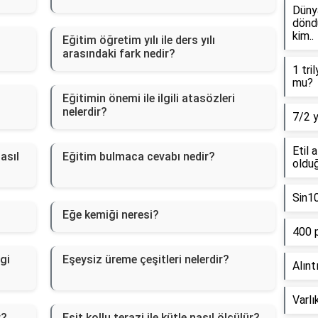
Dünya
döndü
kim..
Eğitim öğretim yılı ile ders yılı
arasındaki fark nedir?
1 tri
mu?
Eğitimin önemi ile ilgili atasözleri
nelerdir?
7/2 
Etil 
asıl
Eğitim bulmaca cevabı nedir?
olduğ
Sin1
Eğe kemiği neresi?
400 
gi
Eşeysiz üreme çeşitleri nelerdir?
Alınt
Varlı
r?
Eşit kollu terazi ile kütle nasıl ölçülür?