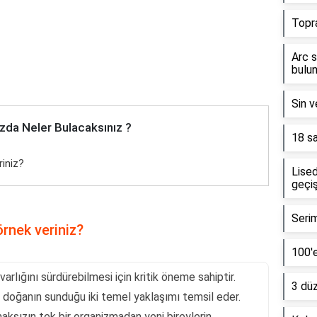
Topr
Arc s
bulun
Sin v
zda Neler Bulacaksınız ?
18 sa
riniz?
Lised
geçiş
Serim
rnek veriniz?
100'e
varlığını sürdürebilmesi için kritik öneme sahiptir.
3 dü
 doğanın sunduğu iki temel yaklaşımı temsil eder.
maksızın tek bir organizmadan yeni bireylerin