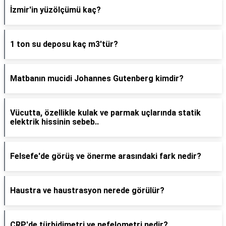
İzmir'in yüzölçümü kaç?
1 ton su deposu kaç m3'tür?
Matbanın mucidi Johannes Gutenberg kimdir?
Vücutta, özellikle kulak ve parmak uçlarında statik
elektrik hissinin sebeb..
Felsefe'de görüş ve önerme arasındaki fark nedir?
Haustra ve haustrasyon nerede görülür?
CRP'de türbidimetri ve nefelometri nedir?