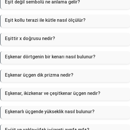
Eşit değil sembolü ne anlama gelir?
Eşit kollu terazi ile kütle nasıl ölçülür?
Eşittir x doğrusu nedir?
Eşkenar dörtgenin bir kenarı nasıl bulunur?
Eşkenar üçgen dik prizma nedir?
Eşkenar, ikizkenar ve çeşitkenar üçgen nedir?
Eşkenarlı üçgende yükseklik nasıl bulunur?
E≈üit ve yakla≈üƒ±k i≈üareti aynƒ± mƒ±?