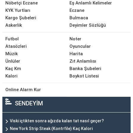
Nöbetçi Eczane
Eş Anlamlı Kelimeler
KYK Yurtları
Eczane
Kargo Şubeleri
Bulmaca
Askerlik
Deyimler Sözlüğü
Futbol
Noter
Atasözleri
Oyuncular
Müzik
Harita
Ünlüler
Zıt Anlamlısı
Kaç Km
Banka Şubeleri
Kalori
Boykot Listesi
Online Alarm Kur
SENDEYİM
Viski içtikten sonra ağızda kalan tat nasıl geçer?
New York Strip Steak (Kontrfile) Kaç Kalori