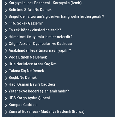
Karşıyaka İpek Eczanesi - Karşıyaka (İzmir)
Belirtme Sıfatı Ne Demek
Bingöl'den Erzurum'a giderken hangi şehirlerden geçilir?
116. Sokak Gaziemir
En zeki köpek cinsleri nelerdir?
Hüma ismi ile uyumlu isimler nelerdir?
Çılgın Arzular Oyuncuları ve Kadrosu
Anabilimdalı kısaltması nasıl yapılır?
Veda Etmek Ne Demek
Urla Narlıdere Arası Kaç Km
Takma Diş Ne Demek
Beşlik Ne Demek
Hacı Osman Bayırı Caddesi
Yetenek ve beceri eş anlamlı mıdır?
UPS Kargo Aydın Şubesi
Kumpas Caddesi
Zümrüt Eczanesi - Mudanya Bademli (Bursa)