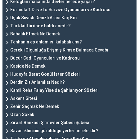
Keloğlan masalında devler nerede yaşar?
Formula 1 Drive to Survive Oyuncuları ve Kadrosu
Uşak Sivaslı Denizli Arası Kaç Km
Türk kültüründe baldız nedir?
Babalık Etmek Ne Demek
Tenhanın eş anlamlısı kalabalık mı?
Gerekli Olgunluğa Erişmiş Kimse Bulmaca Cevabı
Bücür Cadı Oyuncuları ve Kadrosu
Kaside Ne Demek
Hudeyfa Berat Gönül İster Sözleri
Derdin Zıt Anlamlısı Nedir?
Kamil Reha Falay Yine de Şahlanıyor Sözleri
Askent Sitesi
Zehir Saçmak Ne Demek
Ozan Sokak
Ziraat Bankası Şirinevler Şubesi Şubesi
Savan ikliminin görüldüğü yerler nerelerdir?
Trabzon Afyonkarahisar Arası Kaç Km