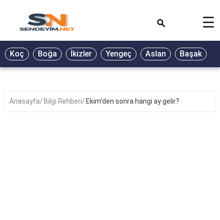
×
☰
BİYOGRAFİ
Koç
Boğa
İkizler
Yengeç
Aslan
Başak
T
GALERİ
GÜZEL
SÖZLER
Anasayfa
Bilgi Rehberi
Ekim'den sonra hangi ay gelir?
GÜNLÜK
BURÇ
ŞİİR
RÜYA
TABİRLERİ
TÜRKÜ
SÖZLERİ
YEMEK