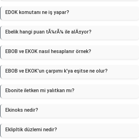
EDOK komutanı ne iş yapar?
Ebelik hangi puan tÃ¼rÃ¼ ile alÄ±yor?
EBOB ve EKOK nasıl hesaplanır örnek?
EBOB ve EKOK'un çarpımı k'ya eşitse ne olur?
Ebonite iletken mi yalıtkan mı?
Ekinoks nedir?
Eklipltik düzlemi nedir?