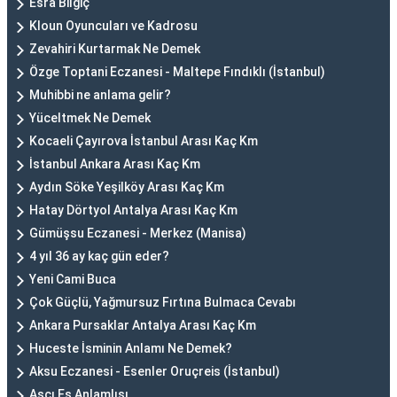
Esra Bilgiç
Kloun Oyuncuları ve Kadrosu
Zevahiri Kurtarmak Ne Demek
Özge Toptani Eczanesi - Maltepe Fındıklı (İstanbul)
Muhibbi ne anlama gelir?
Yüceltmek Ne Demek
Kocaeli Çayırova İstanbul Arası Kaç Km
İstanbul Ankara Arası Kaç Km
Aydın Söke Yeşilköy Arası Kaç Km
Hatay Dörtyol Antalya Arası Kaç Km
Gümüşsu Eczanesi - Merkez (Manisa)
4 yıl 36 ay kaç gün eder?
Yeni Cami Buca
Çok Güçlü, Yağmursuz Fırtına Bulmaca Cevabı
Ankara Pursaklar Antalya Arası Kaç Km
Huceste İsminin Anlamı Ne Demek?
Aksu Eczanesi - Esenler Oruçreis (İstanbul)
Aşçı Eş Anlamlısı