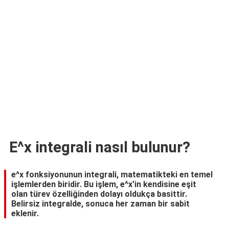
TARİFLERİ
HİKAYELER
Bize
Ulaşın
E^x integrali nasıl bulunur?
e^x fonksiyonunun integrali, matematikteki en temel
işlemlerden biridir. Bu işlem, e^x'in kendisine eşit
olan türev özelliğinden dolayı oldukça basittir.
Belirsiz integralde, sonuca her zaman bir sabit
eklenir.