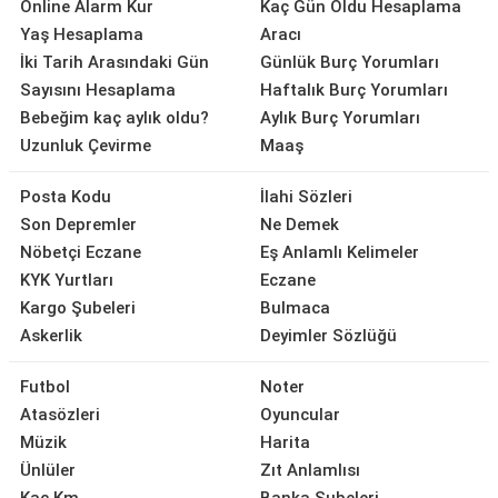
Online Alarm Kur
Kaç Gün Oldu Hesaplama
Yaş Hesaplama
Aracı
İki Tarih Arasındaki Gün
Günlük Burç Yorumları
Sayısını Hesaplama
Haftalık Burç Yorumları
Bebeğim kaç aylık oldu?
Aylık Burç Yorumları
Uzunluk Çevirme
Maaş
Posta Kodu
İlahi Sözleri
Son Depremler
Ne Demek
Nöbetçi Eczane
Eş Anlamlı Kelimeler
KYK Yurtları
Eczane
Kargo Şubeleri
Bulmaca
Askerlik
Deyimler Sözlüğü
Futbol
Noter
Atasözleri
Oyuncular
Müzik
Harita
Ünlüler
Zıt Anlamlısı