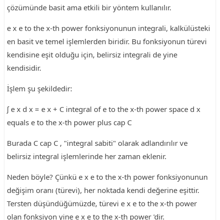
çözümünde basit ama etkili bir yöntem kullanılır.
e x e to the x-th power fonksiyonunun integrali, kalkülüsteki
en basit ve temel işlemlerden biridir. Bu fonksiyonun türevi
kendisine eşit olduğu için, belirsiz integrali de yine
kendisidir.
İşlem şu şekildedir:
∫ e x d x = e x + C integral of e to the x-th power space d x
equals e to the x-th power plus cap C
Burada C cap C , "integral sabiti" olarak adlandırılır ve
belirsiz integral işlemlerinde her zaman eklenir.
Neden böyle? Çünkü e x e to the x-th power fonksiyonunun
değişim oranı (türevi), her noktada kendi değerine eşittir.
Tersten düşündüğümüzde, türevi e x e to the x-th power
olan fonksiyon yine e x e to the x-th power 'dir.