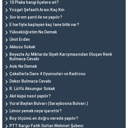
10 Plaka hangi ilçelere ait?
Yozgat Şefaatli Arası Kaç Km
Sıvı krem şanti ile ne yapılır?
E harfiyle başlayan kaç tane bitki var?
Yükseköğretim Ne Demek
Ümit Erdim
Akkuzu Sokak
Beyazla Az Miktarda Siyah Karışmasından Oluşan Renk
Bulmaca Cevabı
Askı Ne Demek
Çakallarla Dans 4 Oyuncuları ve Kadrosu
Dekor Bulmaca Cevabı
R. Lütfü Aksungur Sokak
Akıl küpü nasıl yapılır?
Vural Baylan Bulvarı (Saraybosna Bulvarı.)
Limon yemek neye işarettir?
Boy ölçümü en doğru nerede yapılır?
PTT Kargo Fatih Sultan Mehmet Şubesi