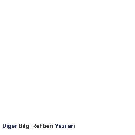
Diğer
Bilgi Rehberi
Yazıları