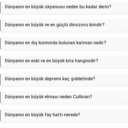
Dünyanın en büyük okyanusu neden bu kadar derin?
Dünyanın en büyük ve en güçlü dinozoru kimdir?
Dünyanın en dış kısmında bulunan katman nedir?
Dünyanın en eski ve en büyük kıta hangisidir?
Dünyanın en büyük depremi kaç şiddetinde?
Dünyanın en büyük elması neden Cullinan?
Dünyanın en büyük fay hattı nerede?