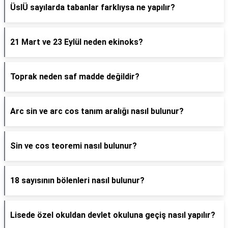
ÜslÜ sayılarda tabanlar farklıysa ne yapılır?
21 Mart ve 23 Eylül neden ekinoks?
Toprak neden saf madde değildir?
Arc sin ve arc cos tanım aralığı nasıl bulunur?
Sin ve cos teoremi nasıl bulunur?
18 sayısının bölenleri nasıl bulunur?
Lisede özel okuldan devlet okuluna geçiş nasıl yapılır?