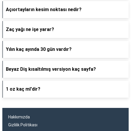
Açıortayların kesim noktası nedir?
Zaç yağı ne işe yarar?
Yılın kaç ayında 30 gün vardır?
Beyaz Diş kısaltılmış versiyon kaç sayfa?
1 oz kaç ml'dir?
Hakkımızda
Gizlilik Politikası