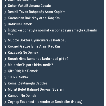
Seher Vakti Bulmaca Cevabı
Denizli Tavas Bahçeköy Arası Kaç Km
Kocasinan Bakırköy Arası Kaç Km
Batik Ne Demek
İngiliz karbonatıyla normal karbonat aynı amaçla kullanılır
mı?
Mucize Doktor Oyuncuları ve Kadrosu
Kocaeli Gebze İzmir Arası Kaç Km
Kazayağı Ne Demek
Bosch klima kumanda kodu nasıl girilir?
Maldivler'in para birimi nedir?
Çift Dikiş Ne Demek
18072. Sokak
Kemal Zeytinoğlu Caddesi
Murat Belet Rahmet Deryası Sözleri
Kambur Ne Demek
Zeynep Eczanesi - İskenderun Denizciler (Hatay)