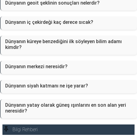
Dünyanın geoit şeklinin sonuçları nelerdir?
Dünyanın iç çekirdeği kaç derece sıcak?
Dünyanın küreye benzediğini ilk söyleyen bilim adamı
kimdir?
Dünyanın merkezi neresidir?
Dünyanın siyah katmanı ne işe yarar?
Dünyanın yatay olarak güneş ışınlarını en son alan yeri
neresidir?
Bilgi Rehberi