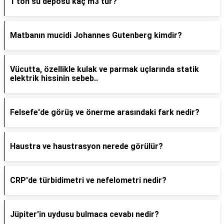
1 ton su deposu kaç m3'tür?
Matbanın mucidi Johannes Gutenberg kimdir?
Vücutta, özellikle kulak ve parmak uçlarında statik
elektrik hissinin sebeb..
Felsefe'de görüş ve önerme arasındaki fark nedir?
Haustra ve haustrasyon nerede görülür?
CRP'de türbidimetri ve nefelometri nedir?
Jüpiter'in uydusu bulmaca cevabı nedir?