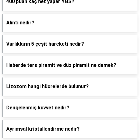
400 puan kaç net yapar YGS?
Alıntı nedir?
Varlıkların 5 çeşit hareketi nedir?
Haberde ters piramit ve düz piramit ne demek?
Lizozom hangi hücrelerde bulunur?
Dengelenmiş kuvvet nedir?
Ayrımsal kristallendirme nedir?