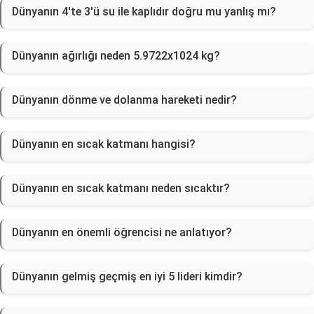
Dünyanın 4'te 3'ü su ile kaplıdır doğru mu yanlış mı?
Dünyanın ağırlığı neden 5.9722x1024 kg?
Dünyanın dönme ve dolanma hareketi nedir?
Dünyanın en sıcak katmanı hangisi?
Dünyanın en sıcak katmanı neden sıcaktır?
Dünyanın en önemli öğrencisi ne anlatıyor?
Dünyanın gelmiş geçmiş en iyi 5 lideri kimdir?