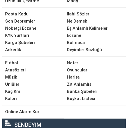
Uzunluk Çevirme
Maaş
Posta Kodu
İlahi Sözleri
Son Depremler
Ne Demek
Nöbetçi Eczane
Eş Anlamlı Kelimeler
KYK Yurtları
Eczane
Kargo Şubeleri
Bulmaca
Askerlik
Deyimler Sözlüğü
Futbol
Noter
Atasözleri
Oyuncular
Müzik
Harita
Ünlüler
Zıt Anlamlısı
Kaç Km
Banka Şubeleri
Kalori
Boykot Listesi
Online Alarm Kur
SENDEYİM