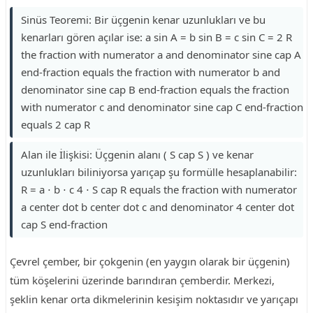
Sinüs Teoremi: Bir üçgenin kenar uzunlukları ve bu
kenarları gören açılar ise: a sin A = b sin B = c sin C = 2 R
the fraction with numerator a and denominator sine cap A
end-fraction equals the fraction with numerator b and
denominator sine cap B end-fraction equals the fraction
with numerator c and denominator sine cap C end-fraction
equals 2 cap R
Alan ile İlişkisi: Üçgenin alanı ( S cap S ) ve kenar
uzunlukları biliniyorsa yarıçap şu formülle hesaplanabilir:
R = a ⋅ b ⋅ c 4 ⋅ S cap R equals the fraction with numerator
a center dot b center dot c and denominator 4 center dot
cap S end-fraction
Çevrel çember, bir çokgenin (en yaygın olarak bir üçgenin)
tüm köşelerini üzerinde barındıran çemberdir. Merkezi,
şeklin kenar orta dikmelerinin kesişim noktasıdır ve yarıçapı