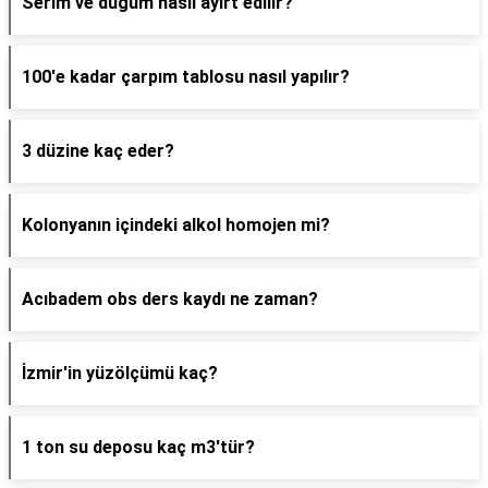
Serim ve düğüm nasıl ayırt edilir?
100'e kadar çarpım tablosu nasıl yapılır?
3 düzine kaç eder?
Kolonyanın içindeki alkol homojen mi?
Acıbadem obs ders kaydı ne zaman?
İzmir'in yüzölçümü kaç?
1 ton su deposu kaç m3'tür?