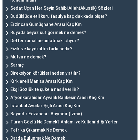
Kullanılmalı?
Sedat Uçan Her Şeyin Sahibi Allah(Akustik) Sözleri
Düdüklüde etli kuru fasulye kaç dakikada pişer?
Erzincan Gümüşhane Arası Kaç Km
Rüyada beyaz süt görmek ne demek?
Defter i amal ne anlatmak istiyor?
Fiziki ve kaydi altın farkı nedir?
Mutva ne demek?
Sarnıç
Direksiyon körükleri neden yırtılır?
Kırklareli Manisa Arası Kaç Km
Ekşi Sözlük'te şükela nasıl verilir?
Afyonkarahisar Ayvalık Balıkesir Arası Kaç Km
İstanbul Avcılar Şişli Arası Kaç Km
Bayındır Eczanesi - Bayındır (İzmir)
Turan Gözlü Ne Demek? Anlamı ve Kullanıldığı Yerler
Tefrika Çıkarmak Ne Demek
Darda Bulunmak Ne Demek