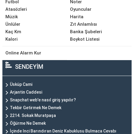
Futbol
Noter
Atasözleri
Oyuncular
Müzik
Harita
Ünlüler
Zıt Anlamlısı
Kaç Km
Banka Şubeleri
Kalori
Boykot Listesi
Online Alarm Kur
SENDEYİM
Üsküp Cami
Arjantin Caddesi
Snapchat web'e nasıl giriş yapılır?
Tekbir Getirmek Ne Demek
2214. Sokak Muratpaşa
Öğürme Ne Demek
İçinde Inci Barındıran Deniz Kabuklusu Bulmaca Cevabı