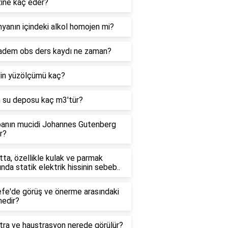
zine kaç eder?
yanın içindeki alkol homojen mi?
adem obs ders kaydı ne zaman?
'in yüzölçümü kaç?
n su deposu kaç m3'tür?
anın mucidi Johannes Gutenberg
r?
ta, özellikle kulak ve parmak
ında statik elektrik hissinin sebeb..
efe'de görüş ve önerme arasındaki
nedir?
tra ve haustrasyon nerede görülür?