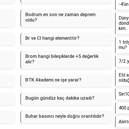
-4'ün
?
Bodrum en son ne zaman deprem
Dünya
oldu?
döndü
kim..
Br ve Cl hangi elementtir?
1 tri
mu?
Brom hangi bileşiklerde +5 değerlik
7/2 
alır?
Etil 
BTK Akademi ne işe yarar?
olduğ
Sin1
Bugün gündüz kaç dakika uzadı?
400 
Buhar basıncı neyle doğru orantılıdır?
Alınt