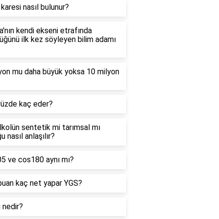
 karesi nasıl bulunur?
'nın kendi ekseni etrafında
ğünü ilk kez söyleyen bilim adamı
lyon mu daha büyük yoksa 10 milyon
yüzde kaç eder?
alkolün sentetik mi tarımsal mı
u nasıl anlaşılır?
05 ve cos180 aynı mı?
puan kaç net yapar YGS?
ı nedir?