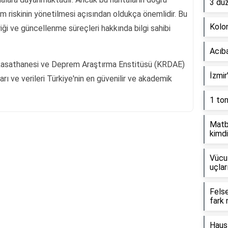
3 dü
 riskinin yönetilmesi açısından oldukça önemlidir. Bu
Kolon
eriği ve güncellenme süreçleri hakkında bilgi sahibi
Acıb
i Rasathanesi ve Deprem Araştırma Enstitüsü (KRDAE)
İzmir
rı ve verileri Türkiye'nin en güvenilir ve akademik
1 to
Matb
kimdi
Reklam Alanı
Vücut
uçlar
Fels
fark 
Haus