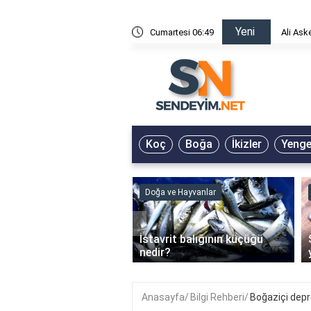
Yeni
risin Önü Sözleri
Cumartesi 06:49
Ali Ask
Koç
Boğa
İkizler
Yeng
ve Hayvanlar
Doğa ve Hayvanlar
‹
li en çok hangi iklimde
İstavrit balığının küçüğü
r?
nedir?
Anasayfa
Bilgi Rehberi
Boğaziçi depr