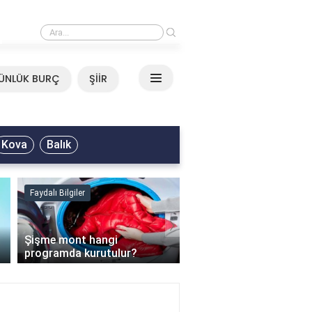
›
Mirkelam - Tavla Sözleri
ÜNLÜK BURÇ
ŞİİR
Kova
Balık
Faydalı Bilgiler
Faydalı Bilgiler
›
Şişme mont hangi
programda kurutulur?
Şofben suyu neden ısı