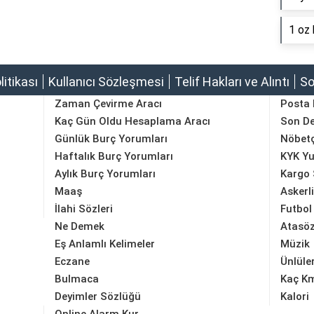
1 oz 
olitikası
Kullanıcı Sözleşmesi
Telif Hakları ve Alıntı
So
Zaman Çevirme Aracı
Posta
Kaç Gün Oldu Hesaplama Aracı
Son D
Günlük Burç Yorumları
Nöbetç
Haftalık Burç Yorumları
KYK Yu
Aylık Burç Yorumları
Kargo 
Maaş
Askerl
İlahi Sözleri
Futbol
Ne Demek
Atasöz
Eş Anlamlı Kelimeler
Müzik
Eczane
Ünlüle
Bulmaca
Kaç K
Deyimler Sözlüğü
Kalori