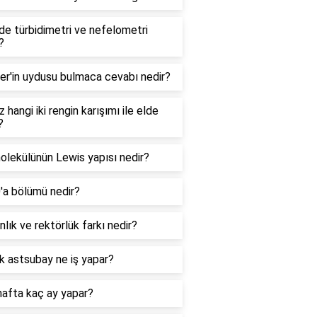
e türbidimetri ve nefelometri
?
er'in uydusu bulmaca cevabı nedir?
 hangi iki rengin karışımı ile elde
?
lekülünün Lewis yapısı nedir?
0'a bölümü nedir?
lık ve rektörlük farkı nedir?
k astsubay ne iş yapar?
hafta kaç ay yapar?