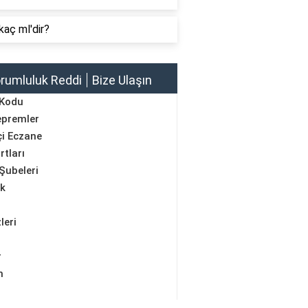
kaç ml'dir?
rumluluk Reddi
Bize Ulaşın
 Kodu
epremler
i Eczane
rtları
Şubeleri
ik
leri
r
m