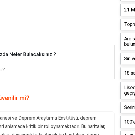
21 M
Topr
Arc s
bulun
zda Neler Bulacaksınız ?
Sin v
mi?
18 sa
Lised
geçiş
venilir mi?
Serim
thanesi ve Deprem Araştırma Enstitüsü, deprem
100'e
eri anlamada kritik bir rol oynamaktadır. Bu haritalar,
rmalara dayanmaktadır. Ancak bu haritaların doğru