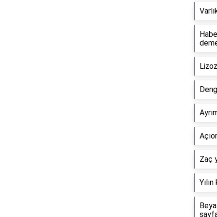
Varlı
Haber
dem
Lizo
Deng
Ayrım
Açıor
Zaç y
Yılın
Beyaz
sayf