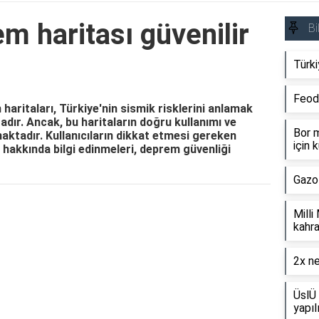
m haritası güvenilir
Bi
Türki
Feod
haritaları, Türkiye'nin sismik risklerini anlamak
adır. Ancak, bu haritaların doğru kullanımı ve
Bor m
tadır. Kullanıcıların dikkat etmesi gereken
için k
ri hakkında bilgi edinmeleri, deprem güvenliği
Gazo
Reklam Alanı
Milli
kahra
2x ne
ÜslÜ 
yapıl