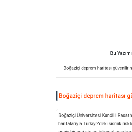
Bu Yazımı
Boğaziçi deprem haritası güvenilir 
Boğaziçi deprem haritası gü
Boğaziçi Üniversitesi Kandilli Rasa
haritalarıyla Türkiye'deki sismik riskl
geniş bir veri ağı ve bilimsel araştı