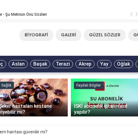
‹
er - Şu Metrisin Önü Sözleri
BİYOGRAFİ
GALERİ
GÜZEL SÖZLER
G
eç
Aslan
Başak
Terazi
Akrep
Yay
Oğlak
Sağlık
Faydalı Bilgiler
Şeker hastaları kestane
İSKİ abonelik iptali nasıl
yiyebilir mi?
yapılır?
em haritası güvenilir mi?