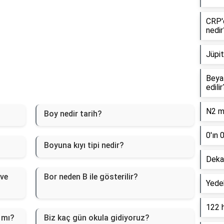
CRP'd
nedir
Jüpit
Beyaz
edilir
N2 mo
Boy nedir tarih?
0'ın 
Boyuna kıyı tipi nedir?
Dekan
 ve
Bor neden B ile gösterilir?
Yede
122 
 mı?
Biz kaç gün okula gidiyoruz?