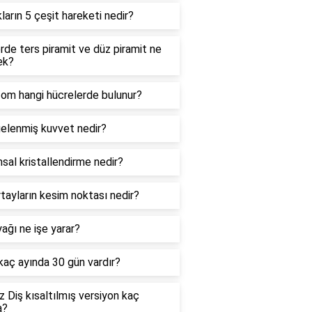
kların 5 çeşit hareketi nedir?
de ters piramit ve düz piramit ne
ek?
zom hangi hücrelerde bulunur?
elenmiş kuvvet nedir?
sal kristallendirme nedir?
tayların kesim noktası nedir?
ağı ne işe yarar?
 kaç ayında 30 gün vardır?
 Diş kısaltılmış versiyon kaç
a?