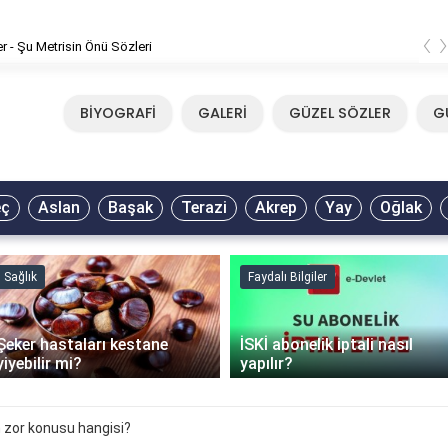
‹
er - Şu Metrisin Önü Sözleri
BİYOGRAFİ
GALERİ
GÜZEL SÖZLER
G
eç
Aslan
Başak
Terazi
Akrep
Yay
Oğlak
Sağlık
Faydalı Bilgiler
Şeker hastaları kestane
İSKİ abonelik iptali nasıl
yiyebilir mi?
yapılır?
n zor konusu hangisi?