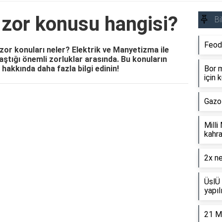
 zor konusu hangisi?
Bi
Feod
zor konuları neler? Elektrik ve Manyetizma ile
aştığı önemli zorluklar arasında. Bu konuların
hakkında daha fazla bilgi edinin!
Bor m
için k
Gazo
Reklam Alanı
Milli
kahra
2x ne
ÜslÜ 
yapıl
21 M