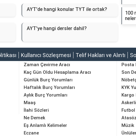
AYT'de hangi konular TYT ile ortak?
100 m
neler
AYT'ye hangi dersler dahil?
olitikası
Kullanıcı Sözleşmesi
Telif Hakları ve Alıntı
So
Zaman Çevirme Aracı
Posta
Kaç Gün Oldu Hesaplama Aracı
Son D
Günlük Burç Yorumları
Nöbetç
Haftalık Burç Yorumları
KYK Yu
Aylık Burç Yorumları
Kargo 
Maaş
Askerl
İlahi Sözleri
Futbol
Ne Demek
Atasöz
Eş Anlamlı Kelimeler
Müzik
Eczane
Ünlüle