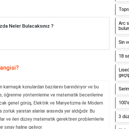
Topr
Arc s
zda Neler Bulacaksınız ?
bulun
Sin v
18 sa
hangisi?
Lised
geçiş
 en karmaşık konulardan bazılarını barındırıyor ve bu
Serim
yine, öğrenme yöntemlerine ve matematik becerilerine
100'e
Ancak genel görüş, Elektrik ve Manyetizma ile Modern
la zorluk yaratan alanlar arasında yer aldığıdır. Bu
3 dü
lar ve ileri düzey matematik gerektiren problemlerle
ir sınav haline geliyor.