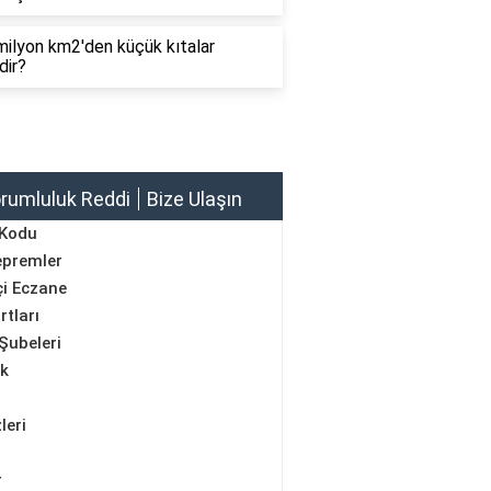
ilyon km2'den küçük kıtalar
dir?
rumluluk Reddi
Bize Ulaşın
 Kodu
epremler
i Eczane
rtları
Şubeleri
ik
leri
r