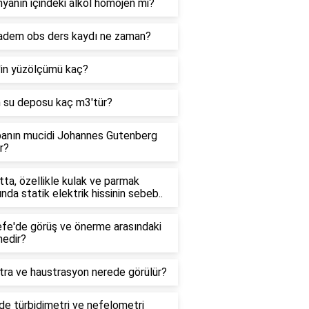
yanın içindeki alkol homojen mi?
adem obs ders kaydı ne zaman?
'in yüzölçümü kaç?
n su deposu kaç m3'tür?
anın mucidi Johannes Gutenberg
r?
ta, özellikle kulak ve parmak
ında statik elektrik hissinin sebeb..
efe'de görüş ve önerme arasındaki
nedir?
tra ve haustrasyon nerede görülür?
e türbidimetri ve nefelometri