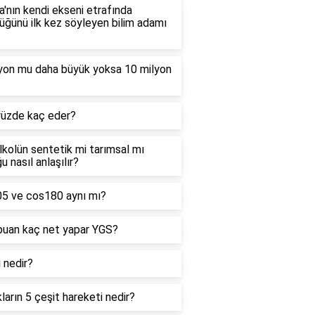
'nın kendi ekseni etrafında
ğünü ilk kez söyleyen bilim adamı
lyon mu daha büyük yoksa 10 milyon
yüzde kaç eder?
alkolün sentetik mi tarımsal mı
u nasıl anlaşılır?
05 ve cos180 aynı mı?
puan kaç net yapar YGS?
ı nedir?
kların 5 çeşit hareketi nedir?