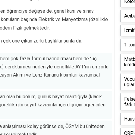
Kolon
den öğrenciye değişse de, genel kanı ve sınav
Acıb
n konuların başında Elektrik ve Manyetizma (özellikle
odern Fizik gelmektedir.
İzmir
 çok öne çıkan zorlu başlıklar şunlardır:
1 to
, hem çok fazla formül barındırması hem de "üç
Matb
kimdi
.) gerektirmesi nedeniyle genellikle AYT'nin en zorlu
ndüksiyon Akımı ve Lenz Kanunu kısımları kavramsal
Vücut
uçlar
ları olan bu bölüm, günlük hayat mantığıyla (klasik
Fels
fark 
elilik gibi soyut kavramlar içerdiği için öğrencileri
Haus
anlaşılması kolay görünse de, ÖSYM bu üniteden
CRP'd
r sorabilmektedir.