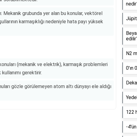
nedir
Mekanik grubunda yer alan bu konular, vektörel
Jüpit
ullarının karmaşıklığı nedeniyle hata payı yüksek
Beyaz
edilir
N2 mo
konuları (mekanik ve elektrik), karmaşık problemleri
0'ın 
kullanımı gerektirir.
Dekan
uları gözle görülemeyen atom altı dünyayı ele aldığı
Yede
122 
-4'ün
Reklam Alanı