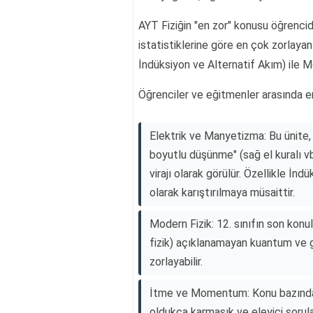
AYT Fiziğin "en zor" konusu öğrenci
istatistiklerine göre en çok zorlaya
İndüksiyon ve Alternatif Akım) ile M
Öğrenciler ve eğitmenler arasında en
Elektrik ve Manyetizma: Bu ünite
boyutlu düşünme" (sağ el kuralı vb
virajı olarak görülür. Özellikle İ
olarak karıştırılmaya müsaittir.
Modern Fizik: 12. sınıfın son konu
fizik) açıklanamayan kuantum ve gör
zorlayabilir.
İtme ve Momentum: Konu bazında 
oldukça karmaşık ve eleyici sorula