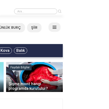
›
Mirkelam - Tavla Sözleri
ÜNLÜK BURÇ
ŞİİR
Kova
Balık
Faydalı Bilgiler
Faydalı Bilgiler
›
Şişme mont hangi
programda kurutulur?
Şofben suyu neden ısı