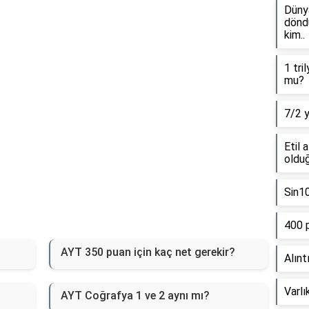
Dünya
döndü
kim..
1 tri
mu?
7/2 
Etil 
olduğ
Sin1
400 
AYT 350 puan için kaç net gerekir?
Alınt
Varlı
AYT Coğrafya 1 ve 2 aynı mı?