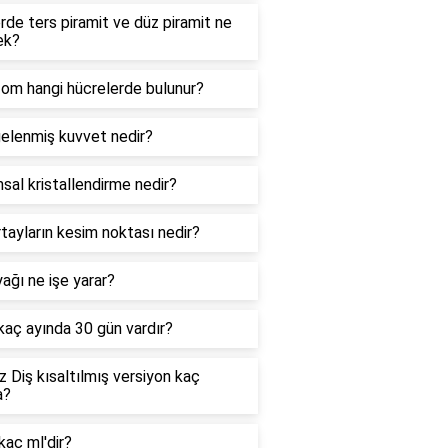
de ters piramit ve düz piramit ne
ek?
zom hangi hücrelerde bulunur?
elenmiş kuvvet nedir?
sal kristallendirme nedir?
tayların kesim noktası nedir?
ağı ne işe yarar?
 kaç ayında 30 gün vardır?
 Diş kısaltılmış versiyon kaç
a?
kaç ml'dir?