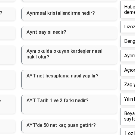
Haber
dem
i?
Ayrımsal kristallendirme nedir?
Lizo
Ayrıt sayısı nedir?
Deng
Aynı okulda okuyan kardeşler nasıl
Ayrım
nakil olur?
Açıor
AYT net hesaplama nasıl yapılır?
Zaç y
Yılın
e
AYT Tarih 1 ve 2 farkı nedir?
Beyaz
sayf
AYT'de 50 net kaç puan getirir?
1 oz 