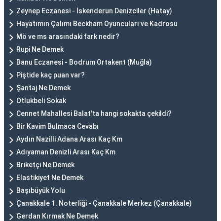
Zeynep Eczanesi - İskenderun Denizciler (Hatay)
Hayatımın Çalımı Beckham Oyuncuları ve Kadrosu
Mö ve ms arasındaki fark nedir?
Rupi Ne Demek
Banu Eczanesi - Bodrum Ortakent (Muğla)
Piştide kaç puan var?
Şantaj Ne Demek
Otlukbeli Sokak
Cennet Mahallesi Balat'ta hangi sokakta çekildi?
Bir Kavim Bulmaca Cevabı
Aydın Nazilli Adana Arası Kaç Km
Adıyaman Denizli Arası Kaç Km
Briketçi Ne Demek
Elastikiyet Ne Demek
Başıbüyük Yolu
Çanakkale 1. Noterliği - Çanakkale Merkez (Çanakkale)
Gerdan Kırmak Ne Demek