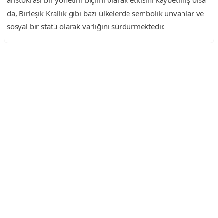
aristokrasi bir yönetim biçimi olarak etkisini kaybetmiş olsa
da, Birleşik Krallık gibi bazı ülkelerde sembolik unvanlar ve
sosyal bir statü olarak varlığını sürdürmektedir.
Reklam Alanı