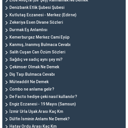
Elde Avuçta (Bir Şey) Kalmamak Ne Demek
Denizbank Etlik Şubesi Şubesi
Kutlutaş Eczanesi - Merkez (Edirne)
Zekeriya Esen Divane Sözleri
Durmak Eş Anlamlısı
Kemerburgaz Merkez Cami Eyüp
Kanmış, Inanmış Bulmaca Cevabı
Salih Cuşan Can Özüm Sözleri
Sağdıç ve sadıç aynı şey mi?
Çekimser Olmak Ne Demek
Diş Taşı Bulmaca Cevabı
Müteaddit Ne Demek
Combo ne anlama gelir?
De Facto hediye çeki nasıl kullanılır?
Engiz Eczanesi - 19 Mayıs (Samsun)
İzmir Urla Uşak Arası Kaç Km
Dülfin İsminin Anlamı Ne Demek?
Hatay Ordu Arası Kaç Km