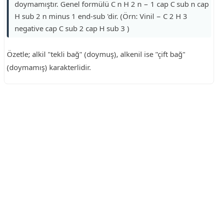
doymamıştır. Genel formülü C n H 2 n − 1 cap C sub n cap
H sub 2 n minus 1 end-sub 'dir. (Örn: Vinil − C 2 H 3
negative cap C sub 2 cap H sub 3 )
Özetle; alkil "tekli bağ" (doymuş), alkenil ise "çift bağ"
(doymamış) karakterlidir.
Reklam Alanı