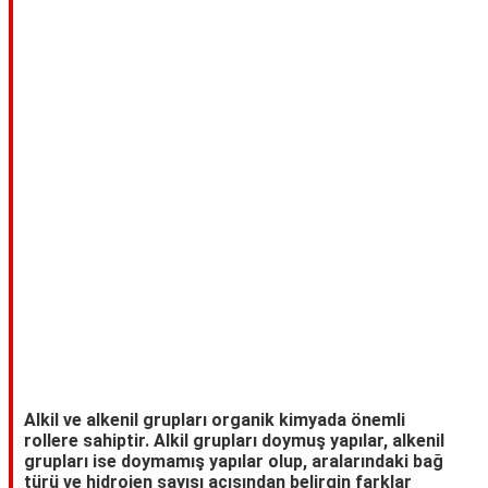
TARİFLERİ
HİKAYELER
Bize
Ulaşın
Alkil ve alkenil grupları organik kimyada önemli
rollere sahiptir. Alkil grupları doymuş yapılar, alkenil
grupları ise doymamış yapılar olup, aralarındaki bağ
türü ve hidrojen sayısı açısından belirgin farklar