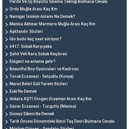
Perde Ve Üç Boyutlu Sinema Tekniği Bulmaca Cevabı
Ordu Muğla Arası Kaç Km
Namigar İsminin Anlamı Ne Demek?
Manisa Akhisar Marmaris Muğla Arası Kaç Km
Aşktandır Sözleri
İdo budo kaç saat sürüyor?
6417. Sokak Karşıyaka
Şehit Veli Kara Sokak Keçiören
Elegant ne anlama gelir?
Beautiful Boy Oyuncuları ve Kadrosu
Toruk Eczanesi - Selçuklu (Konya)
Murat Belet Güli Yarem Sözleri
Eski Ne Demek
Ankara AŞTİ Otogarı Eryaman Arası Kaç Km
Gezer Eczanesi - Turgutlu (Manisa)
Domuz Dikeni Ne Demek
Tarih Öncesi Dönemdeki Ikinci Taş Devri Bulmaca Cevabı
Müslüm Gürses - Sandalcı Sözleri