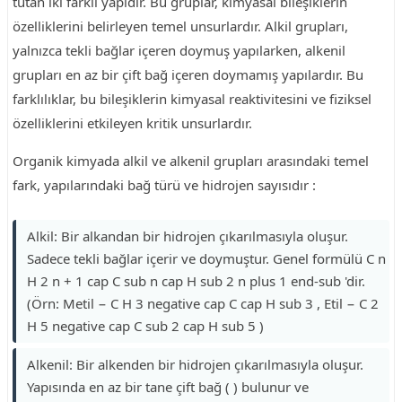
tutan iki farklı yapıdır. Bu gruplar, kimyasal bileşiklerin
özelliklerini belirleyen temel unsurlardır. Alkil grupları,
yalnızca tekli bağlar içeren doymuş yapılarken, alkenil
grupları en az bir çift bağ içeren doymamış yapılardır. Bu
farklılıklar, bu bileşiklerin kimyasal reaktivitesini ve fiziksel
özelliklerini etkileyen kritik unsurlardır.
Organik kimyada alkil ve alkenil grupları arasındaki temel
fark, yapılarındaki bağ türü ve hidrojen sayısıdır :
Alkil: Bir alkandan bir hidrojen çıkarılmasıyla oluşur.
Sadece tekli bağlar içerir ve doymuştur. Genel formülü C n
H 2 n + 1 cap C sub n cap H sub 2 n plus 1 end-sub 'dir.
(Örn: Metil − C H 3 negative cap C cap H sub 3 , Etil − C 2
H 5 negative cap C sub 2 cap H sub 5 )
Alkenil: Bir alkenden bir hidrojen çıkarılmasıyla oluşur.
Yapısında en az bir tane çift bağ ( ) bulunur ve