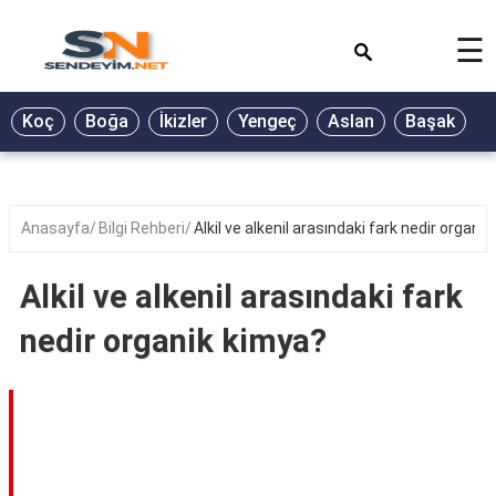
×
☰
BİYOGRAFİ
Koç
Boğa
İkizler
Yengeç
Aslan
Başak
T
GALERİ
GÜZEL
SÖZLER
Anasayfa
Bilgi Rehberi
Alkil ve alkenil arasındaki fark nedir organi
GÜNLÜK
BURÇ
Alkil ve alkenil arasındaki fark
ŞİİR
nedir organik kimya?
RÜYA
TABİRLERİ
TÜRKÜ
SÖZLERİ
YEMEK