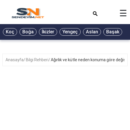
×
☰
BİYOGRAFİ
Koç
Boğa
İkizler
Yengeç
Aslan
Başak
T
GALERİ
GÜZEL
SÖZLER
Anasayfa
Bilgi Rehberi
Ağırlık ve kütle neden konuma göre değişir
GÜNLÜK
BURÇ
ŞİİR
RÜYA
TABİRLERİ
TÜRKÜ
SÖZLERİ
YEMEK