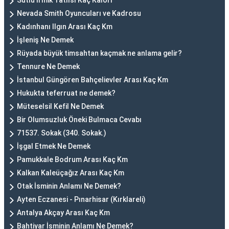
Sütlü İrmik Tatlısı Kaç Kalori
Nevada Smith Oyuncuları ve Kadrosu
Kadınhanı Ilgın Arası Kaç Km
İşleniş Ne Demek
Rüyada büyük timsahtan kaçmak ne anlama gelir?
Tennure Ne Demek
İstanbul Güngören Bahçelievler Arası Kaç Km
Hukukta teferruat ne demek?
Müteselsil Kefil Ne Demek
Bir Olumsuzluk Öneki Bulmaca Cevabı
71537. Sokak (340. Sokak.)
İşgal Etmek Ne Demek
Pamukkale Bodrum Arası Kaç Km
Kalkan Kaleüçağız Arası Kaç Km
Otak İsminin Anlamı Ne Demek?
Ayten Eczanesi - Pınarhisar (Kırklareli)
Antalya Akçay Arası Kaç Km
Bahtiyar İsminin Anlamı Ne Demek?