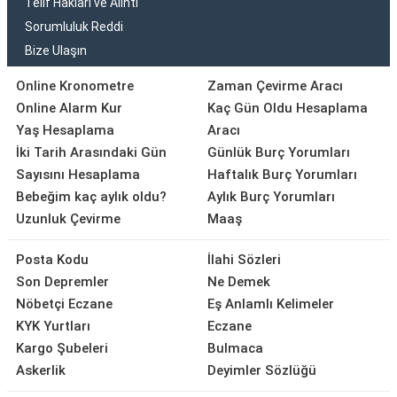
Telif Hakları ve Alıntı
Sorumluluk Reddi
Bize Ulaşın
Online Kronometre
Zaman Çevirme Aracı
Online Alarm Kur
Kaç Gün Oldu Hesaplama
Yaş Hesaplama
Aracı
İki Tarih Arasındaki Gün
Günlük Burç Yorumları
Sayısını Hesaplama
Haftalık Burç Yorumları
Bebeğim kaç aylık oldu?
Aylık Burç Yorumları
Uzunluk Çevirme
Maaş
Posta Kodu
İlahi Sözleri
Son Depremler
Ne Demek
Nöbetçi Eczane
Eş Anlamlı Kelimeler
KYK Yurtları
Eczane
Kargo Şubeleri
Bulmaca
Askerlik
Deyimler Sözlüğü