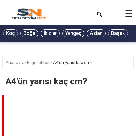
×
☰
BİYOGRAFİ
Koç
Boğa
İkizler
Yengeç
Aslan
Başak
T
GALERİ
GÜZEL
SÖZLER
Anasayfa
Bilgi Rehberi
A4'ün yarısı kaç cm?
GÜNLÜK
BURÇ
A4'ün yarısı kaç cm?
ŞİİR
RÜYA
TABİRLERİ
TÜRKÜ
SÖZLERİ
YEMEK