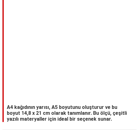
TARİFLERİ
HİKAYELER
Bize
Ulaşın
A4 kağıdının yarısı, A5 boyutunu oluşturur ve bu
boyut 14,8 x 21 cm olarak tanımlanır. Bu ölçü, çeşitli
yazılı materyaller için ideal bir seçenek sunar.