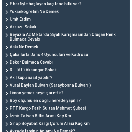
E harfiyle başlayan kaç tane bitki var?
Yükseköğretim Ne Demek
Ümit Erdim
Akkuzu Sokak
Beyazla Az Miktarda Siyah Karışmasından Oluşan Renk
Bulmaca Cevabı
Askı Ne Demek
Çakallarla Dans 4 Oyuncuları ve Kadrosu
Dekor Bulmaca Cevabı
R. Lütfü Aksungur Sokak
Akıl küpü nasıl yapılır?
Vural Baylan Bulvarı (Saraybosna Bulvarı.)
Limon yemek neye işarettir?
Boy ölçümü en doğru nerede yapılır?
PTT Kargo Fatih Sultan Mehmet Şubesi
İzmir Tatvan Bitlis Arası Kaç Km
Sinop Boyabat Kargı Çorum Arası Kaç Km
Ayzade İsminin Anlamı Ne Demek?