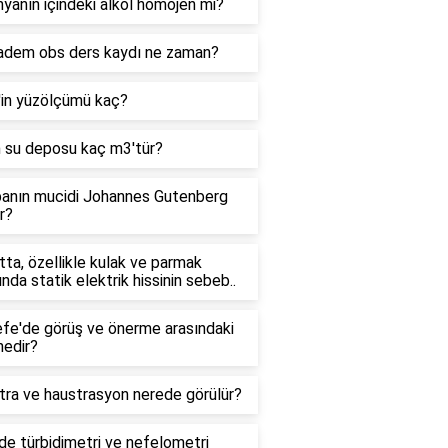
yanın içindeki alkol homojen mi?
adem obs ders kaydı ne zaman?
'in yüzölçümü kaç?
n su deposu kaç m3'tür?
anın mucidi Johannes Gutenberg
r?
ta, özellikle kulak ve parmak
ında statik elektrik hissinin sebeb..
efe'de görüş ve önerme arasındaki
nedir?
tra ve haustrasyon nerede görülür?
e türbidimetri ve nefelometri