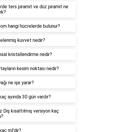
de ters piramit ve düz piramit ne
ek?
zom hangi hücrelerde bulunur?
elenmiş kuvvet nedir?
sal kristallendirme nedir?
tayların kesim noktası nedir?
ağı ne işe yarar?
 kaç ayında 30 gün vardır?
 Diş kısaltılmış versiyon kaç
a?
kaç ml'dir?