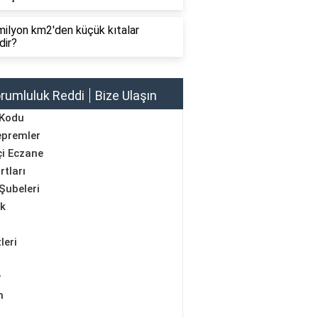
ilyon km2'den küçük kıtalar
dir?
rumluluk Reddi
Bize Ulaşın
 Kodu
epremler
i Eczane
rtları
Şubeleri
ik
leri
r
m