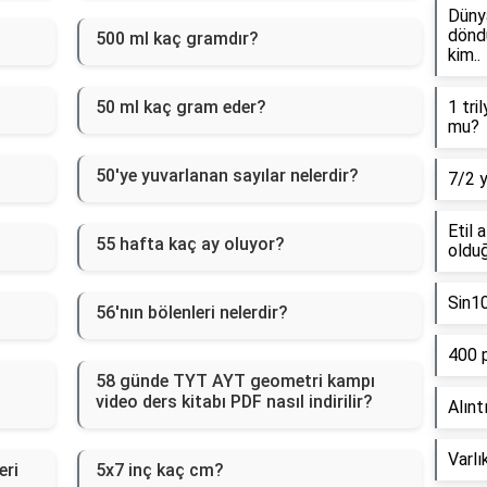
Dünya
döndü
500 ml kaç gramdır?
kim..
50 ml kaç gram eder?
1 tri
mu?
50'ye yuvarlanan sayılar nelerdir?
7/2 
Etil 
55 hafta kaç ay oluyor?
olduğ
Sin1
56'nın bölenleri nelerdir?
400 
58 günde TYT AYT geometri kampı
video ders kitabı PDF nasıl indirilir?
Alınt
Varlı
eri
5x7 inç kaç cm?