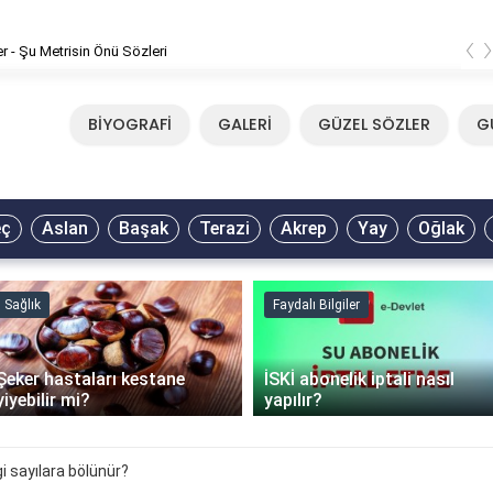
‹
er - Şu Metrisin Önü Sözleri
BİYOGRAFİ
GALERİ
GÜZEL SÖZLER
G
eç
Aslan
Başak
Terazi
Akrep
Yay
Oğlak
Sağlık
Faydalı Bilgiler
Şeker hastaları kestane
İSKİ abonelik iptali nasıl
yiyebilir mi?
yapılır?
i sayılara bölünür?