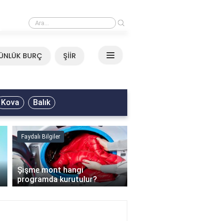
›
Mirkelam - Tavla Sözleri
ÜNLÜK BURÇ
ŞİİR
Kova
Balık
Faydalı Bilgiler
Faydalı Bilgiler
›
Şişme mont hangi
programda kurutulur?
Şofben suyu neden ısı