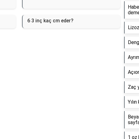
Haber
dem
6 3 inç kaç cm eder?
Lizo
Deng
Ayrım
Açıor
Zaç y
Yılın
Beyaz
sayf
1 oz 