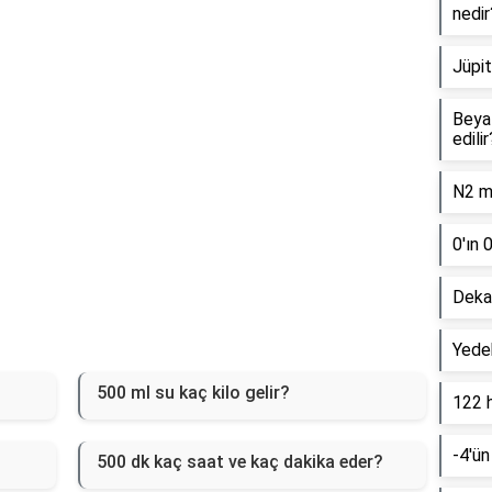
nedir
Jüpit
Beyaz
edilir
N2 mo
0'ın 
Dekan
Yede
500 ml su kaç kilo gelir?
122 
-4'ün
500 dk kaç saat ve kaç dakika eder?