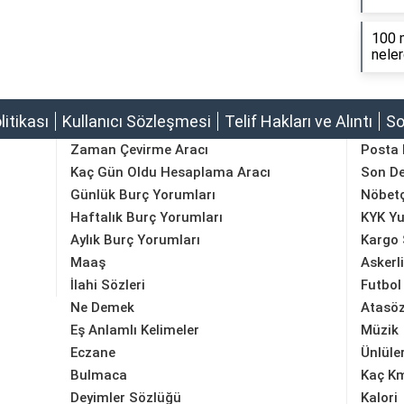
100 m
neler
olitikası
Kullanıcı Sözleşmesi
Telif Hakları ve Alıntı
So
Zaman Çevirme Aracı
Posta
Kaç Gün Oldu Hesaplama Aracı
Son D
Günlük Burç Yorumları
Nöbetç
Haftalık Burç Yorumları
KYK Yu
Aylık Burç Yorumları
Kargo 
Maaş
Askerl
İlahi Sözleri
Futbol
Ne Demek
Atasöz
Eş Anlamlı Kelimeler
Müzik
Eczane
Ünlüle
Bulmaca
Kaç K
Deyimler Sözlüğü
Kalori