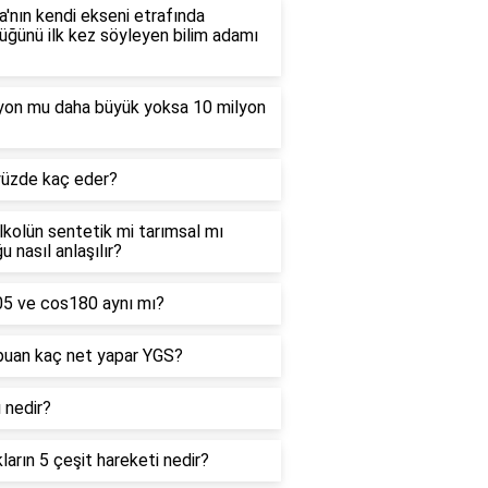
'nın kendi ekseni etrafında
ğünü ilk kez söyleyen bilim adamı
lyon mu daha büyük yoksa 10 milyon
yüzde kaç eder?
alkolün sentetik mi tarımsal mı
u nasıl anlaşılır?
05 ve cos180 aynı mı?
puan kaç net yapar YGS?
ı nedir?
kların 5 çeşit hareketi nedir?