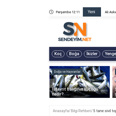
Yeni
risin Önü Sözleri
Perşembe 12:11
Ali Ask
Koç
Boğa
İkizler
Yeng
ve Hayvanlar
Doğa ve Hayvanlar
‹
li en çok hangi iklimde
İstavrit balığının küçüğü
r?
nedir?
Anasayfa
Bilgi Rehberi
5 tane sivil t