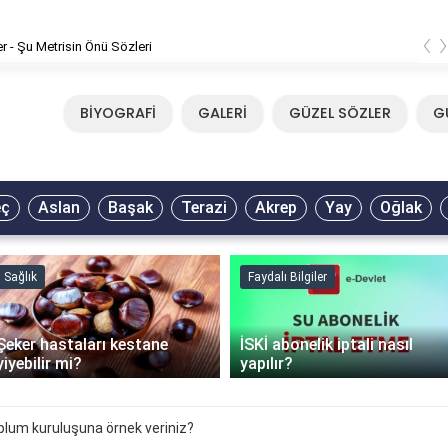
‹
er - Şu Metrisin Önü Sözleri
BİYOGRAFİ
GALERİ
GÜZEL SÖZLER
G
eç
Aslan
Başak
Terazi
Akrep
Yay
Oğlak
Sağlık
Faydalı Bilgiler
Şeker hastaları kestane
İSKİ abonelik iptali nasıl
yiyebilir mi?
yapılır?
oplum kuruluşuna örnek veriniz?