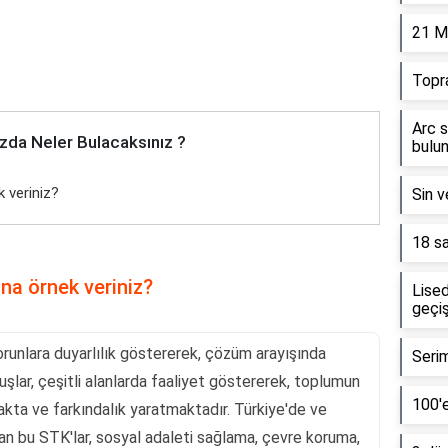
21 M
Topr
Arc s
zda Neler Bulacaksınız ?
bulun
k veriniz?
Sin v
18 sa
una örnek veriniz?
Lised
geçiş
sorunlara duyarlılık göstererek, çözüm arayışında
Serim
uşlar, çeşitli alanlarda faaliyet göstererek, toplumun
100'e
akta ve farkındalık yaratmaktadır. Türkiye'de ve
an bu STK'lar, sosyal adaleti sağlama, çevre koruma,