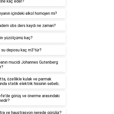
zine kaç eder?
yanın içindeki alkol homojen mi?
adem obs ders kaydı ne zaman?
'in yüzölçümü kaç?
n su deposu kaç m3'tür?
anın mucidi Johannes Gutenberg
r?
ta, özellikle kulak ve parmak
ında statik elektrik hissinin sebeb..
efe'de görüş ve önerme arasındaki
nedir?
tra ve haustrasyon nerede görülür?