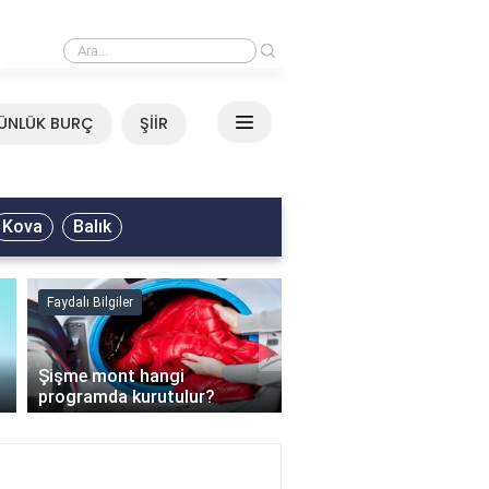
›
Mirkelam - Tavla Sözleri
ÜNLÜK BURÇ
ŞİİR
Kova
Balık
Faydalı Bilgiler
Faydalı Bilgiler
›
Şişme mont hangi
programda kurutulur?
Şofben suyu neden ısı