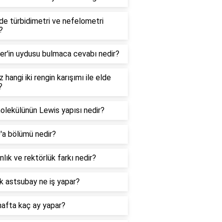
e türbidimetri ve nefelometri
?
er'in uydusu bulmaca cevabı nedir?
 hangi iki rengin karışımı ile elde
?
lekülünün Lewis yapısı nedir?
0'a bölümü nedir?
lık ve rektörlük farkı nedir?
k astsubay ne iş yapar?
hafta kaç ay yapar?