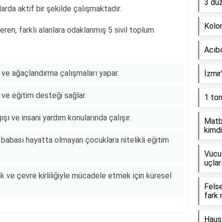
3 dü
larda aktif bir şekilde çalışmaktadır.
Kolon
ren, farklı alanlara odaklanmış 5 sivil toplum
Acıb
e ağaçlandırma çalışmaları yapar.
İzmir
ve eğitim desteği sağlar.
1 to
ışı ve insani yardım konularında çalışır.
Matb
kimdi
babası hayatta olmayan çocuklara nitelikli eğitim
Vücut
uçlar
ve çevre kirliliğiyle mücadele etmek için küresel
Fels
fark 
Haus