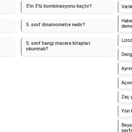
5'in 3'lü kombinasyonu kaçtır?
Varlı
Haber
5. sınıf dinamometre nedir?
dem
Lizo
5. sınıf hangi macera kitapları
okunmalı?
Deng
Ayrım
Açıor
Zaç y
Yılın
Beyaz
sayf