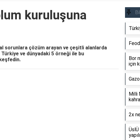
oplum kuruluşuna
Bi
Türki
Feod
sal sorunlara çözüm arayan ve çeşitli alanlarda
 Türkiye ve dünyadaki 5 örneği ile bu
Bor m
keşfedin.
için k
Gazo
Reklam Alanı
Milli
kahra
2x ne
ÜslÜ 
yapıl