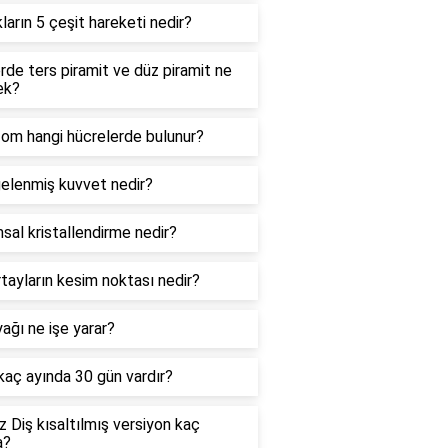
kların 5 çeşit hareketi nedir?
de ters piramit ve düz piramit ne
ek?
zom hangi hücrelerde bulunur?
elenmiş kuvvet nedir?
sal kristallendirme nedir?
tayların kesim noktası nedir?
ağı ne işe yarar?
 kaç ayında 30 gün vardır?
 Diş kısaltılmış versiyon kaç
a?