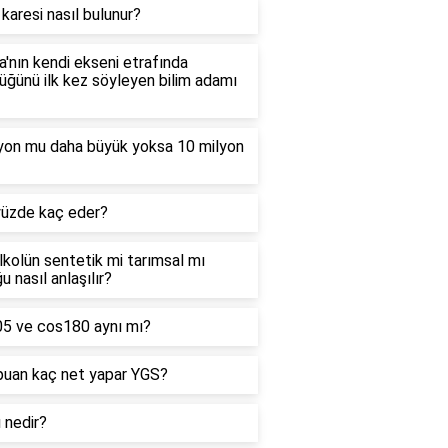
 karesi nasıl bulunur?
'nın kendi ekseni etrafında
ğünü ilk kez söyleyen bilim adamı
lyon mu daha büyük yoksa 10 milyon
yüzde kaç eder?
alkolün sentetik mi tarımsal mı
u nasıl anlaşılır?
05 ve cos180 aynı mı?
puan kaç net yapar YGS?
ı nedir?