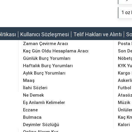
1 oz 
olitikası
Kullanıcı Sözleşmesi
Telif Hakları ve Alıntı
So
Zaman Çevirme Aracı
Posta
Kaç Gün Oldu Hesaplama Aracı
Son D
Günlük Burç Yorumları
Nöbetç
Haftalık Burç Yorumları
KYK Yu
Aylık Burç Yorumları
Kargo 
Maaş
Askerl
İlahi Sözleri
Futbol
Ne Demek
Atasöz
Eş Anlamlı Kelimeler
Müzik
Eczane
Ünlüle
Bulmaca
Kaç K
Deyimler Sözlüğü
Kalori