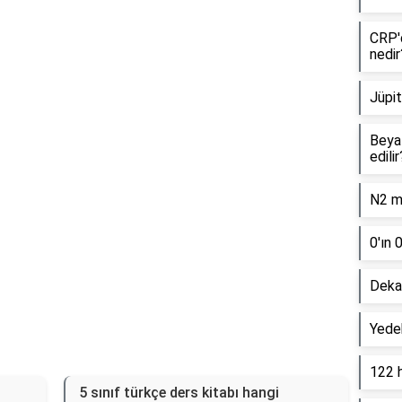
CRP'd
Reklam Alanı
nedir
Jüpit
Beyaz
edilir
N2 mo
0'ın 
Dekan
Yede
122 
5 sınıf türkçe ders kitabı hangi