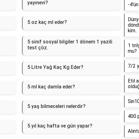
yayınevi?
-4'ün
Dünya
5 oz kaç ml eder?
döndü
kim..
5 sinif sosyal bilgiler 1 dönem 1 yazili
1 tri
test çöz.
mu?
7/2 
5 Litre Yağ Kaç Kg Eder?
Etil 
olduğ
5 ml kaç damla eder?
Sin1
5 yaş bilmeceleri nelerdir?
400 
5 yıl kaç hafta ve gün yapar?
Alınt