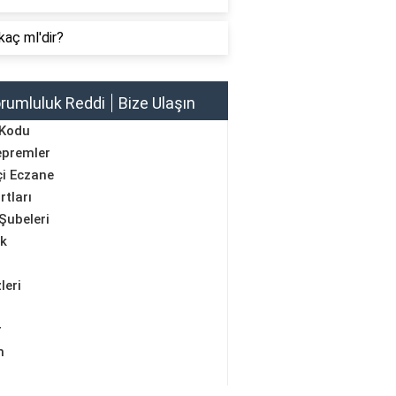
kaç ml'dir?
rumluluk Reddi
Bize Ulaşın
 Kodu
epremler
i Eczane
rtları
Şubeleri
ik
leri
r
m