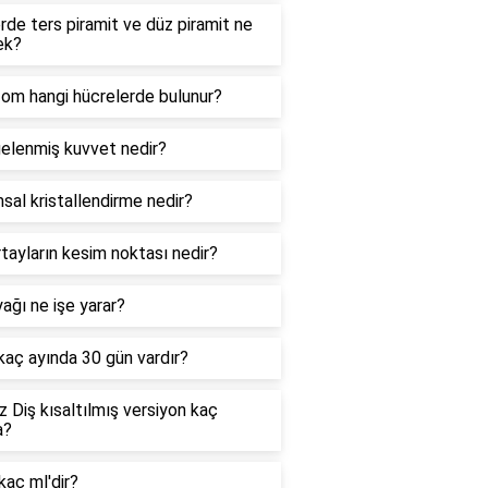
de ters piramit ve düz piramit ne
ek?
zom hangi hücrelerde bulunur?
elenmiş kuvvet nedir?
sal kristallendirme nedir?
tayların kesim noktası nedir?
ağı ne işe yarar?
 kaç ayında 30 gün vardır?
 Diş kısaltılmış versiyon kaç
a?
kaç ml'dir?