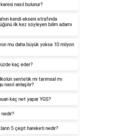
 karesi nasıl bulunur?
'nın kendi ekseni etrafında
ğünü ilk kez söyleyen bilim adamı
lyon mu daha büyük yoksa 10 milyon
yüzde kaç eder?
alkolün sentetik mi tarımsal mı
u nasıl anlaşılır?
puan kaç net yapar YGS?
ı nedir?
kların 5 çeşit hareketi nedir?