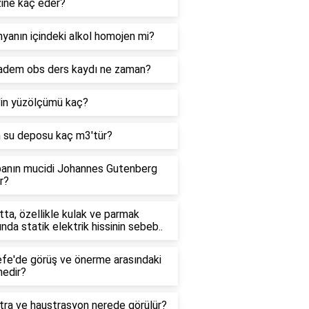
zine kaç eder?
yanın içindeki alkol homojen mi?
adem obs ders kaydı ne zaman?
'in yüzölçümü kaç?
n su deposu kaç m3'tür?
anın mucidi Johannes Gutenberg
r?
ta, özellikle kulak ve parmak
ında statik elektrik hissinin sebeb..
efe'de görüş ve önerme arasındaki
nedir?
tra ve haustrasyon nerede görülür?