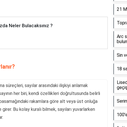
21 M
Topr
zda Neler Bulacaksınız ?
Arc s
bulun
Sin v
lanır?
18 sa
Lised
a süreçleri, sayılar arasındaki ilişkiyi anlamak
geçiş
ayının her biri, kendi özellikleri doğrultusunda belirli
Serim
rler basamağındaki rakamlara göre alt veya üst onluğa
girer. Bu kolay kuralı bilmek, sayıları yuvarlarken
100'e
r.