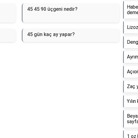
Haber
45 45 90 üçgeni nedir?
dem
Lizo
45 gün kaç ay yapar?
Deng
Ayrım
Açıor
Zaç y
Yılın
Beyaz
sayf
1 oz 