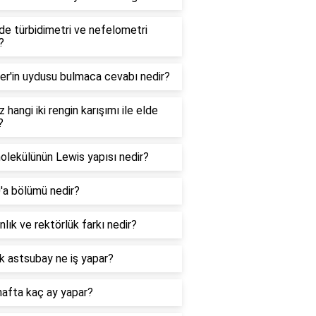
e türbidimetri ve nefelometri
?
er'in uydusu bulmaca cevabı nedir?
 hangi iki rengin karışımı ile elde
?
lekülünün Lewis yapısı nedir?
0'a bölümü nedir?
lık ve rektörlük farkı nedir?
k astsubay ne iş yapar?
hafta kaç ay yapar?