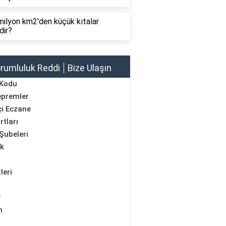
ilyon km2'den küçük kıtalar
dir?
rumluluk Reddi
Bize Ulaşın
 Kodu
epremler
i Eczane
rtları
Şubeleri
ik
leri
r
m