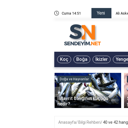
Yeni
risin Önü Sözleri
Cuma 14:51
Ali Ask
Koç
Boğa
İkizler
Yeng
ve Hayvanlar
Doğa ve Hayvanlar
‹
li en çok hangi iklimde
İstavrit balığının küçüğü
r?
nedir?
Anasayfa
Bilgi Rehberi
40 ve 42 hang