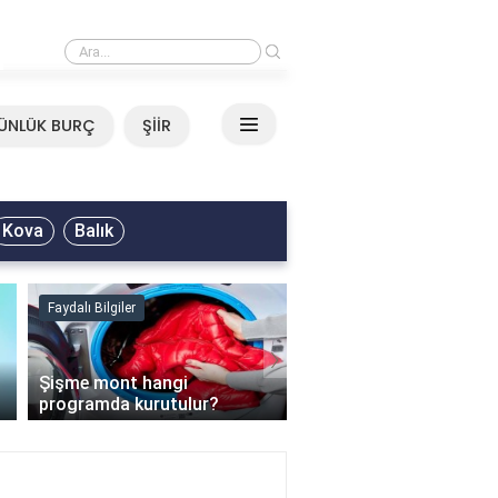
›
Mirkelam - Tavla Sözleri
ÜNLÜK BURÇ
ŞİİR
Kova
Balık
Faydalı Bilgiler
Faydalı Bilgiler
›
Şişme mont hangi
programda kurutulur?
Şofben suyu neden ısı