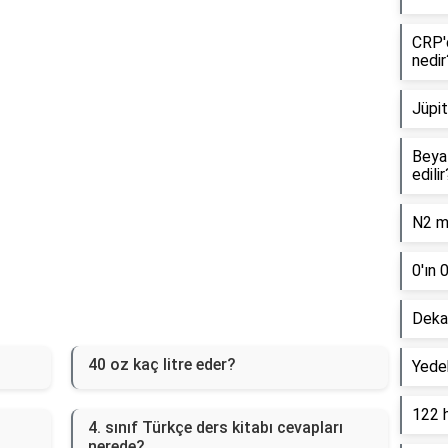
CRP'd
nedir
Jüpit
Beyaz
edilir
N2 mo
0'ın 
Dekan
40 oz kaç litre eder?
Yede
122 
4. sınıf Türkçe ders kitabı cevapları
nerede?