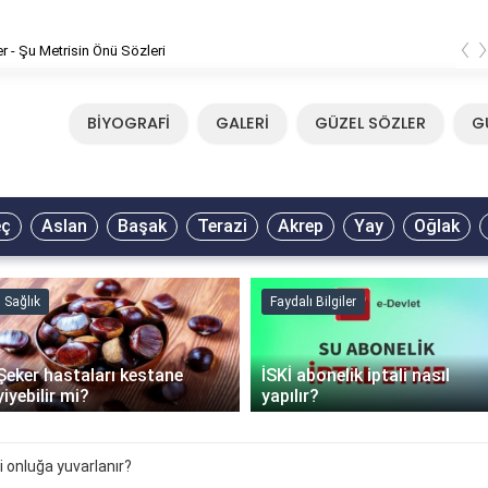
‹
er - Şu Metrisin Önü Sözleri
BİYOGRAFİ
GALERİ
GÜZEL SÖZLER
G
eç
Aslan
Başak
Terazi
Akrep
Yay
Oğlak
Sağlık
Faydalı Bilgiler
Şeker hastaları kestane
İSKİ abonelik iptali nasıl
yiyebilir mi?
yapılır?
i onluğa yuvarlanır?