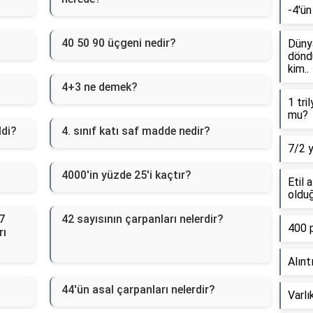
-4'ün
40 50 90 üçgeni nedir?
Dünya
döndü
kim..
4+3 ne demek?
1 tri
mu?
ldi?
4. sınıf katı saf madde nedir?
7/2 
4000'in yüzde 25'i kaçtır?
Etil 
olduğ
7
42 sayısının çarpanları nelerdir?
400 
rı
Alınt
44'ün asal çarpanları nelerdir?
Varlı