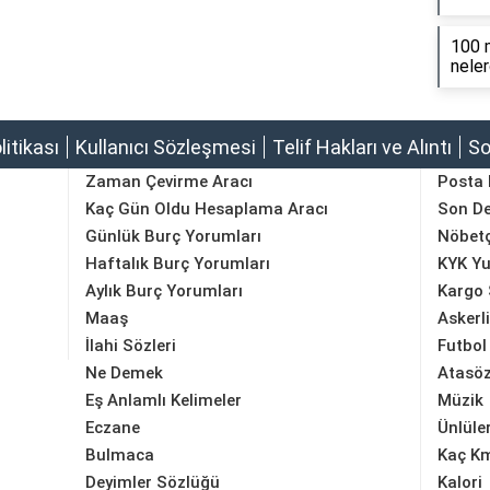
100 m
neler
olitikası
Kullanıcı Sözleşmesi
Telif Hakları ve Alıntı
So
Zaman Çevirme Aracı
Posta
Kaç Gün Oldu Hesaplama Aracı
Son D
Günlük Burç Yorumları
Nöbetç
Haftalık Burç Yorumları
KYK Yu
Aylık Burç Yorumları
Kargo 
Maaş
Askerl
İlahi Sözleri
Futbol
Ne Demek
Atasöz
Eş Anlamlı Kelimeler
Müzik
Eczane
Ünlüle
Bulmaca
Kaç K
Deyimler Sözlüğü
Kalori