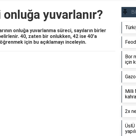
 onluğa yuvarlanır?
Bi
Türki
rının onluğa yuvarlanma süreci, sayıların birler
irlenir. 40, zaten bir onlukken, 42 ise 40'a
 öğrenmek için bu açıklamayı inceleyin.
Feod
Bor m
için k
Reklam Alanı
Gazo
Milli
kahra
2x ne
ÜslÜ 
yapıl