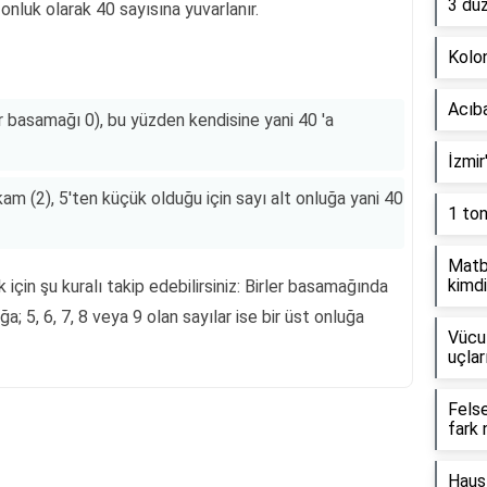
3 dü
nluk olarak 40 sayısına yuvarlanır.
Kolon
Acıb
er basamağı 0), bu yüzden kendisine yani 40 'a
İzmir
kam (2), 5'ten küçük olduğu için sayı alt onluğa yani 40
1 to
Matb
kimdi
için şu kuralı takip edebilirsiniz: Birler basamağında
uğa; 5, 6, 7, 8 veya 9 olan sayılar ise bir üst onluğa
Vücut
uçlar
Fels
fark 
Reklam Alanı
Haus