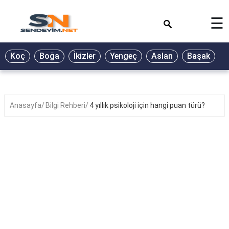
×
☰
BİYOGRAFİ
Koç
Boğa
İkizler
Yengeç
Aslan
Başak
T
GALERİ
GÜZEL
SÖZLER
Anasayfa
Bilgi Rehberi
4 yıllık psikoloji için hangi puan türü?
GÜNLÜK
BURÇ
ŞİİR
RÜYA
TABİRLERİ
TÜRKÜ
SÖZLERİ
YEMEK