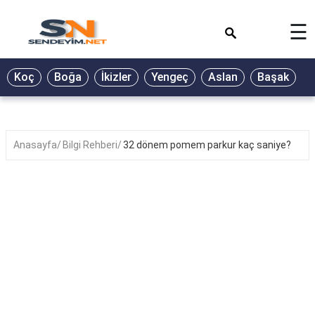
×
☰
BİYOGRAFİ
Koç
Boğa
İkizler
Yengeç
Aslan
Başak
T
GALERİ
GÜZEL
SÖZLER
Anasayfa
Bilgi Rehberi
32 dönem pomem parkur kaç saniye?
GÜNLÜK
BURÇ
ŞİİR
RÜYA
TABİRLERİ
TÜRKÜ
SÖZLERİ
YEMEK