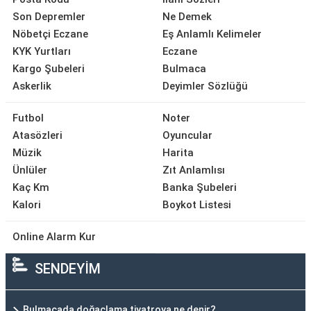
Son Depremler
Ne Demek
Nöbetçi Eczane
Eş Anlamlı Kelimeler
KYK Yurtları
Eczane
Kargo Şubeleri
Bulmaca
Askerlik
Deyimler Sözlüğü
Futbol
Noter
Atasözleri
Oyuncular
Müzik
Harita
Ünlüler
Zıt Anlamlısı
Kaç Km
Banka Şubeleri
Kalori
Boykot Listesi
Online Alarm Kur
SENDEYİM
Bulmacada doğaçlama tiyatroya ne denir?