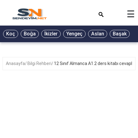
×
☰
BİYOGRAFİ
Koç
Boğa
İkizler
Yengeç
Aslan
Başak
T
GALERİ
GÜZEL
SÖZLER
Anasayfa
Bilgi Rehberi
12 Sınıf Almanca A1.2 ders kitabı cevapları
GÜNLÜK
BURÇ
ŞİİR
RÜYA
TABİRLERİ
TÜRKÜ
SÖZLERİ
YEMEK