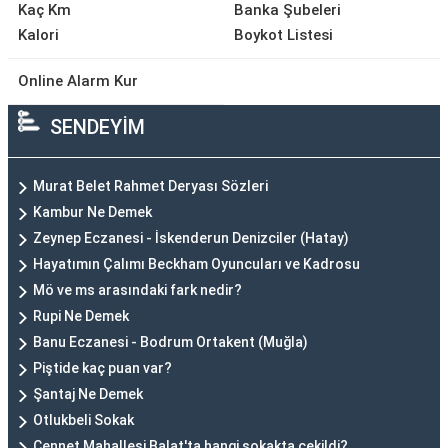
Kaç Km
Banka Şubeleri
Kalori
Boykot Listesi
Online Alarm Kur
SENDEYİM
Murat Belet Rahmet Deryası Sözleri
Kambur Ne Demek
Zeynep Eczanesi - İskenderun Denizciler (Hatay)
Hayatımın Çalımı Beckham Oyuncuları ve Kadrosu
Mö ve ms arasındaki fark nedir?
Rupi Ne Demek
Banu Eczanesi - Bodrum Ortakent (Muğla)
Piştide kaç puan var?
Şantaj Ne Demek
Otlukbeli Sokak
Cennet Mahallesi Balat'ta hangi sokakta çekildi?