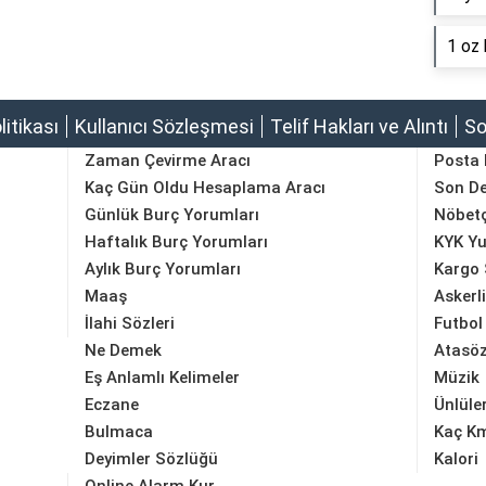
1 oz 
olitikası
Kullanıcı Sözleşmesi
Telif Hakları ve Alıntı
So
Zaman Çevirme Aracı
Posta
Kaç Gün Oldu Hesaplama Aracı
Son D
Günlük Burç Yorumları
Nöbetç
Haftalık Burç Yorumları
KYK Yu
Aylık Burç Yorumları
Kargo 
Maaş
Askerl
İlahi Sözleri
Futbol
Ne Demek
Atasöz
Eş Anlamlı Kelimeler
Müzik
Eczane
Ünlüle
Bulmaca
Kaç K
Deyimler Sözlüğü
Kalori