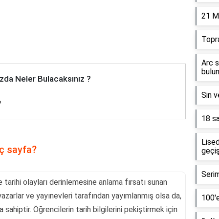
21 M
Topr
Arc s
bulun
zda Neler Bulacaksınız ?
Sin v
?
18 sa
Lised
aç sayfa?
geçiş
Serim
re tarihi olayları derinlemesine anlama fırsatı sunan
ı yazarlar ve yayınevleri tarafından yayımlanmış olsa da,
100'e
sahiptir. Öğrencilerin tarih bilgilerini pekiştirmek için