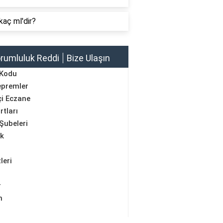
kaç ml'dir?
rumluluk Reddi
Bize Ulaşın
 Kodu
epremler
i Eczane
rtları
Şubeleri
ik
leri
r
m