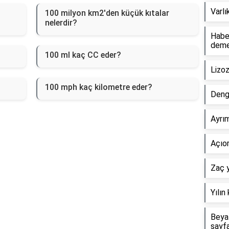
Varlı
100 milyon km2'den küçük kıtalar
nelerdir?
Haber
dem
100 ml kaç CC eder?
Lizo
100 mph kaç kilometre eder?
Deng
Ayrım
Açıor
Zaç y
Yılın
Beyaz
sayf