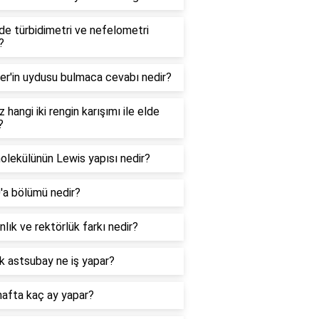
e türbidimetri ve nefelometri
?
er'in uydusu bulmaca cevabı nedir?
 hangi iki rengin karışımı ile elde
?
lekülünün Lewis yapısı nedir?
0'a bölümü nedir?
lık ve rektörlük farkı nedir?
k astsubay ne iş yapar?
hafta kaç ay yapar?