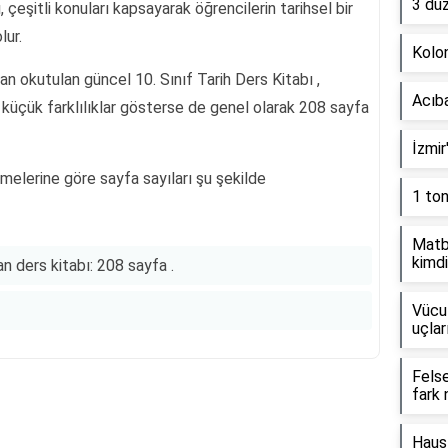
3 dü
 çeşitli konuları kapsayarak öğrencilerin tarihsel bir
lur.
Kolon
an okutulan güncel 10. Sınıf Tarih Ders Kitabı ,
Acıb
k küçük farklılıklar gösterse de genel olarak 208 sayfa
İzmir
melerine göre sayfa sayıları şu şekilde
1 to
Matb
kimdi
n ders kitabı: 208 sayfa .
Vücut
uçlar
Fels
fark 
Reklam Alanı
Haus