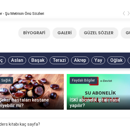
‹
er - Şu Metrisin Önü Sözleri
BİYOGRAFİ
GALERİ
GÜZEL SÖZLER
G
eç
Aslan
Başak
Terazi
Akrep
Yay
Oğlak
Sağlık
Faydalı Bilgiler
Şeker hastaları kestane
İSKİ abonelik iptali nasıl
yiyebilir mi?
yapılır?
h ders kitabı kaç sayfa?