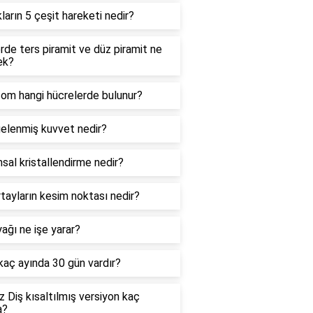
kların 5 çeşit hareketi nedir?
de ters piramit ve düz piramit ne
ek?
zom hangi hücrelerde bulunur?
elenmiş kuvvet nedir?
sal kristallendirme nedir?
tayların kesim noktası nedir?
ağı ne işe yarar?
 kaç ayında 30 gün vardır?
 Diş kısaltılmış versiyon kaç
a?