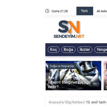
Yeni
risin Önü Sözleri
Cuma 21:28
Ali Ask
Koç
Boğa
İkizler
Yeng
ve Hayvanlar
Doğa ve Hayvanlar
‹
li en çok hangi iklimde
İstavrit balığının küçüğü
r?
nedir?
Anasayfa
Bilgi Rehberi
10. sınıf tari