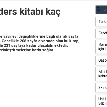
 ders kitabı kaç
Bi
Türki
Feod
 ve yayınevi değişikliklerine bağlı olarak sayfa
r. Genellikle 208 sayfa civarında olan bu kitap,
Bor m
ile 231 sayfaya kadar ulaşabilmektedir.
için k
derinleştirmelerine katkı sağlar.
Gazo
Reklam Alanı
Milli
kahra
2x ne
ÜslÜ 
yapıl