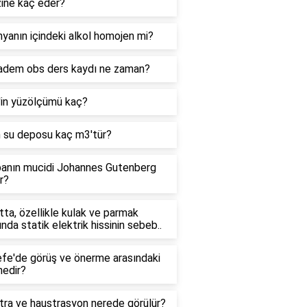
zine kaç eder?
yanın içindeki alkol homojen mi?
adem obs ders kaydı ne zaman?
'in yüzölçümü kaç?
n su deposu kaç m3'tür?
anın mucidi Johannes Gutenberg
r?
ta, özellikle kulak ve parmak
ında statik elektrik hissinin sebeb..
efe'de görüş ve önerme arasındaki
nedir?
tra ve haustrasyon nerede görülür?