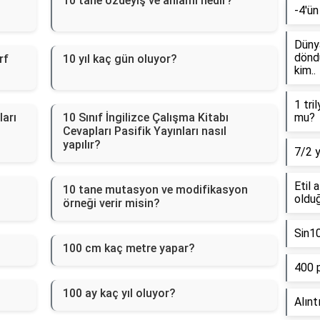
10 tane özdeyiş ve anlamı nedir?
-4'ün
Dünya
döndü
rf
10 yıl kaç gün oluyor?
kim..
1 tri
ları
10 Sınıf İngilizce Çalışma Kitabı
mu?
Cevapları Pasifik Yayınları nasıl
yapılır?
7/2 
Etil 
10 tane mutasyon ve modifikasyon
olduğ
örneği verir misin?
Sin1
100 cm kaç metre yapar?
400 
100 ay kaç yıl oluyor?
Alınt