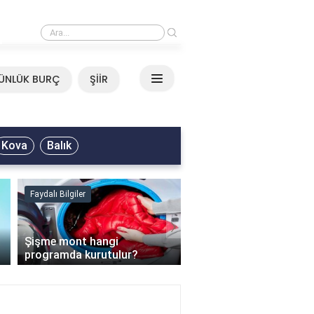
›
Mirkelam - Tavla Sözleri
ÜNLÜK BURÇ
ŞİİR
Kova
Balık
Faydalı Bilgiler
Faydalı Bilgiler
›
Şişme mont hangi
programda kurutulur?
Şofben suyu neden ısı