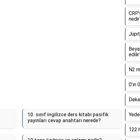
CRP'd
nedir
Jüpit
Beyaz
edilir
N2 mo
0'ın 
Dekan
10. sınıf ingilizce ders kitabı pasifik
Yede
yayınları cevap anahtarı nerede?
122 