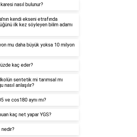
 karesi nasıl bulunur?
'nın kendi ekseni etrafında
ğünü ilk kez söyleyen bilim adamı
lyon mu daha büyük yoksa 10 milyon
yüzde kaç eder?
alkolün sentetik mi tarımsal mı
u nasıl anlaşılır?
05 ve cos180 aynı mı?
puan kaç net yapar YGS?
ı nedir?