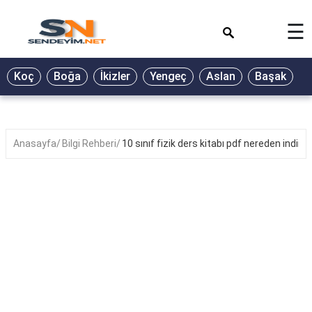
×
☰
BİYOGRAFİ
Koç
Boğa
İkizler
Yengeç
Aslan
Başak
T
GALERİ
GÜZEL
SÖZLER
Anasayfa
Bilgi Rehberi
10 sınıf fizik ders kitabı pdf nereden indirili
GÜNLÜK
BURÇ
ŞİİR
RÜYA
TABİRLERİ
TÜRKÜ
SÖZLERİ
YEMEK