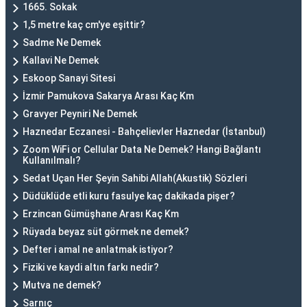
1665. Sokak
1,5 metre kaç cm'ye eşittir?
Sadme Ne Demek
Kallavi Ne Demek
Eskoop Sanayi Sitesi
İzmir Pamukova Sakarya Arası Kaç Km
Gravyer Peyniri Ne Demek
Haznedar Eczanesi - Bahçelievler Haznedar (İstanbul)
Zoom WiFi or Cellular Data Ne Demek? Hangi Bağlantı
Kullanılmalı?
Sedat Uçan Her Şeyin Sahibi Allah(Akustik) Sözleri
Düdüklüde etli kuru fasulye kaç dakikada pişer?
Erzincan Gümüşhane Arası Kaç Km
Rüyada beyaz süt görmek ne demek?
Defter i amal ne anlatmak istiyor?
Fiziki ve kaydi altın farkı nedir?
Mutva ne demek?
Sarnıç