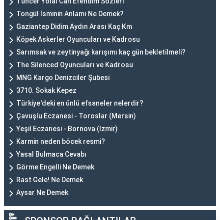
Tuncer Yolal Can Efendim Sözleri
Tongül İsminin Anlamı Ne Demek?
Gaziantep Didim Aydın Arası Kaç Km
Köpek Askerler Oyuncuları ve Kadrosu
Sarımsak ve zeytinyağı karışımı kaç gün bekletilmeli?
The Silenced Oyuncuları ve Kadrosu
MNG Kargo Denizciler Şubesi
3710. Sokak Kepez
Türkiye'deki en ünlü efsaneler nelerdir?
Çavuşlu Eczanesi - Toroslar (Mersin)
Yeşil Eczanesi - Bornova (İzmir)
Karmin neden böcek resmi?
Yasal Bulmaca Cevabı
Görme Engelli Ne Demek
Rast Gele! Ne Demek
Aysar Ne Demek