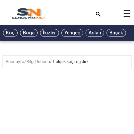
×
☰
BİYOGRAFİ
Koç
Boğa
İkizler
Yengeç
Aslan
Başak
T
GALERİ
GÜZEL
SÖZLER
Anasayfa
Bilgi Rehberi
1 ölçek kaç mg'dır?
GÜNLÜK
BURÇ
ŞİİR
RÜYA
TABİRLERİ
TÜRKÜ
SÖZLERİ
YEMEK