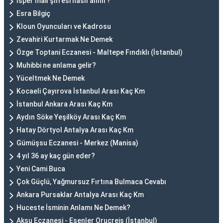
İsper mail şifresi nasıl alınır?
Esra Bilgiç
Kloun Oyuncuları ve Kadrosu
Zevahiri Kurtarmak Ne Demek
Özge Toptani Eczanesi - Maltepe Fındıklı (İstanbul)
Muhibbi ne anlama gelir?
Yüceltmek Ne Demek
Kocaeli Çayırova İstanbul Arası Kaç Km
İstanbul Ankara Arası Kaç Km
Aydın Söke Yeşilköy Arası Kaç Km
Hatay Dörtyol Antalya Arası Kaç Km
Gümüşsu Eczanesi - Merkez (Manisa)
4 yıl 36 ay kaç gün eder?
Yeni Cami Buca
Çok Güçlü, Yağmursuz Fırtına Bulmaca Cevabı
Ankara Pursaklar Antalya Arası Kaç Km
Huceste İsminin Anlamı Ne Demek?
Aksu Eczanesi - Esenler Oruçreis (İstanbul)