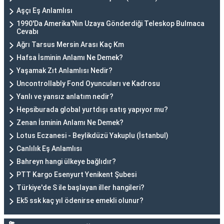
Aşçı Eş Anlamlısı
1990'Da Amerika'Nın Uzaya Gönderdiği Teleskop Bulmaca
Cevabı
Ağrı Tarsus Mersin Arası Kaç Km
Hafsa İsminin Anlamı Ne Demek?
Yaşamak Zıt Anlamlısı Nedir?
Uncontrollably Fond Oyuncuları ve Kadrosu
Yanlı ve yansız anlatım nedir?
Hepsiburada global yurtdışı satış yapıyor mu?
Zenan İsminin Anlamı Ne Demek?
Lotus Eczanesi - Beylikdüzü Yakuplu (İstanbul)
Canlılık Eş Anlamlısı
Bahreyn hangi ülkeye bağlıdır?
PTT Kargo Esenyurt Yenikent Şubesi
Türkiye'de S ile başlayan iller hangileri?
Ek5 ssk kaç yıl ödenirse emekli olunur?