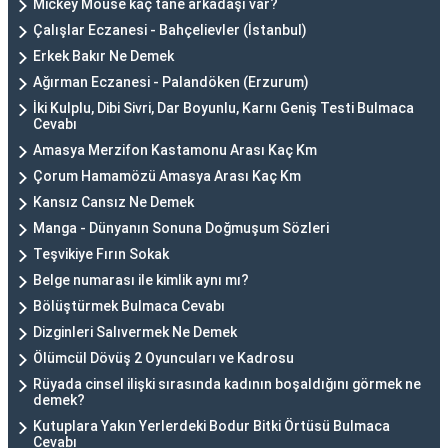
Mickey Mouse kaç tane arkadaşı var?
Çalışlar Eczanesi - Bahçelievler (İstanbul)
Erkek Bakır Ne Demek
Ağırman Eczanesi - Palandöken (Erzurum)
İki Kulplu, Dibi Sivri, Dar Boyunlu, Karnı Geniş Testi Bulmaca
Cevabı
Amasya Merzifon Kastamonu Arası Kaç Km
Çorum Hamamözü Amasya Arası Kaç Km
Kansız Cansız Ne Demek
Manga - Dünyanın Sonuna Doğmuşum Sözleri
Teşvikiye Fırın Sokak
Belge numarası ile kimlik aynı mı?
Bölüştürmek Bulmaca Cevabı
Dizginleri Salıvermek Ne Demek
Ölümcül Dövüş 2 Oyuncuları ve Kadrosu
Rüyada cinsel ilişki sırasında kadının boşaldığını görmek ne
demek?
Kutuplara Yakın Yerlerdeki Bodur Bitki Örtüsü Bulmaca
Cevabı