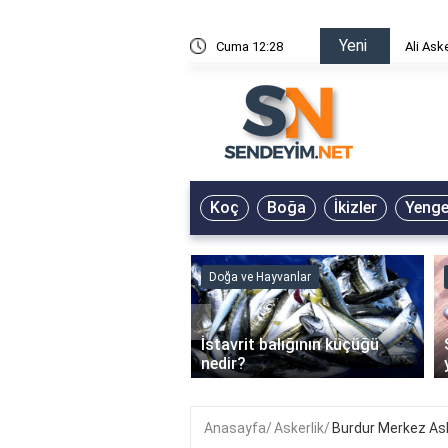
Yeni
risin Önü Sözleri
Cuma 12:28
Ali Ask
Koç
Boğa
İkizler
Yeng
ve Hayvanlar
Doğa ve Hayvanlar
‹
li en çok hangi iklimde
İstavrit balığının küçüğü
r?
nedir?
Anasayfa
Askerlik
Burdur Merkez Ask