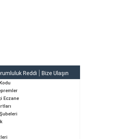
rumluluk Reddi
Bize Ulaşın
 Kodu
epremler
i Eczane
rtları
Şubeleri
ik
leri