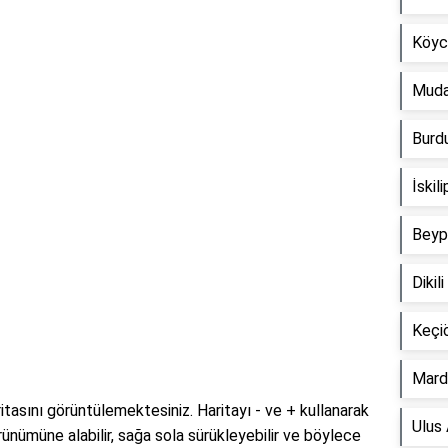
Köyc
Muda
Burd
İskil
Beypa
Dikil
Keçiö
Mardi
itasını görüntülemektesiniz. Haritayı - ve + kullanarak
Ulus 
örünümüne alabilir, sağa sola sürükleyebilir ve böylece