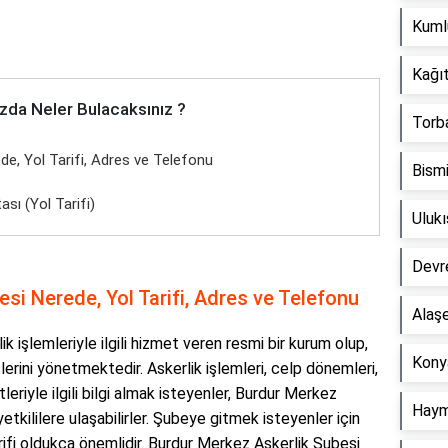
Kuml
Kağıt
zda Neler Bulacaksınız ?
Torba
de, Yol Tarifi, Adres ve Telefonu
Bismi
sı (Yol Tarifi)
Ulukı
Devr
si Nerede, Yol Tarifi, Adres ve Telefonu
Alaşe
k işlemleriyle ilgili hizmet veren resmi bir kurum olup,
Konya
erini yönetmektedir. Askerlik işlemleri, celp dönemleri,
leriyle ilgili bilgi almak isteyenler, Burdur Merkez
Haym
etkililere ulaşabilirler. Şubeye gitmek isteyenler için
ifi oldukça önemlidir. Burdur Merkez Askerlik Şubesi