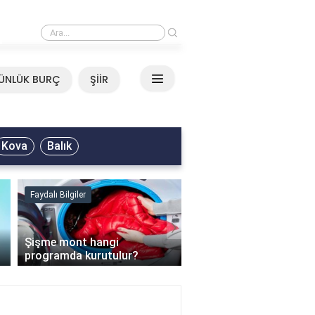
›
Mirkelam - Tavla Sözleri
ÜNLÜK BURÇ
ŞİİR
Kova
Balık
Faydalı Bilgiler
Faydalı Bilgiler
›
Şişme mont hangi
programda kurutulur?
Şofben suyu neden ısı