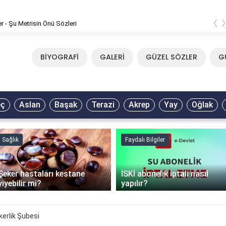
‹
er - Şu Metrisin Önü Sözleri
BİYOGRAFİ
GALERİ
GÜZEL SÖZLER
G
eç
Aslan
Başak
Terazi
Akrep
Yay
Oğlak
Sağlık
Faydalı Bilgiler
Şeker hastaları kestane
İSKİ abonelik iptali nasıl
yiyebilir mi?
yapılır?
erlik Şubesi