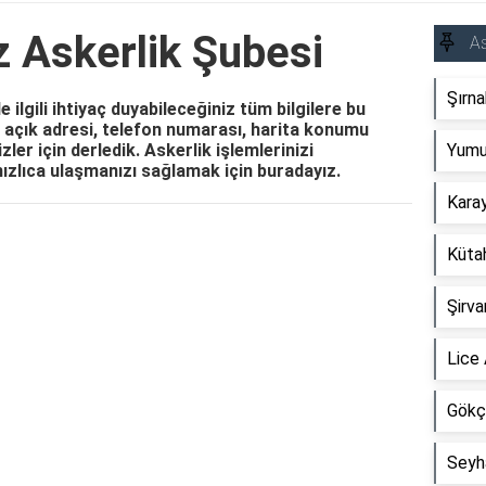
 Askerlik Şubesi
As
Şırna
ilgili ihtiyaç duyabileceğiniz tüm bilgilere bu
n açık adresi, telefon numarası, harita konumu
sizler için derledik. Askerlik işlemlerinizi
Yumur
hızlıca ulaşmanızı sağlamak için buradayız.
Karay
Reklam Alanı
Kütah
Şirva
Lice 
Gökç
Seyh