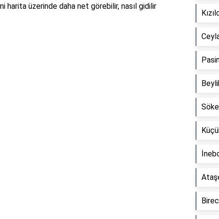
harita üzerinde daha net görebilir, nasıl gidilir
Kızı
Ceyla
Reklam Alanı
Pasin
Beyli
Söke
Küçü
İnebo
Ataşe
Birec