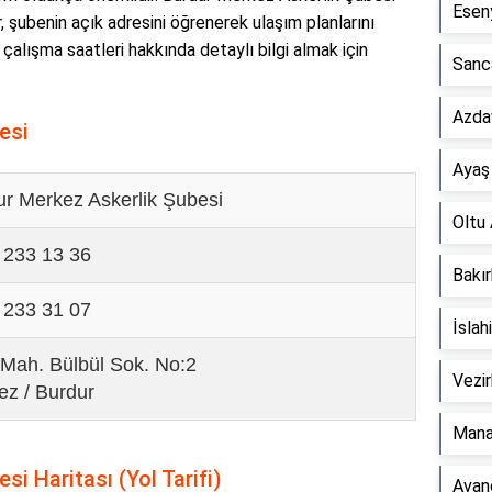
Eseny
 şubenin açık adresini öğrenerek ulaşım planlarını
ve çalışma saatleri hakkında detaylı bilgi almak için
Sanc
Azda
esi
Ayaş 
ur Merkez Askerlik Şubesi
Oltu 
 233 13 36
Bakır
 233 31 07
İslah
 Mah. Bülbül Sok. No:2
Vezir
ez / Burdur
Mana
i Haritası (Yol Tarifi)
Avan