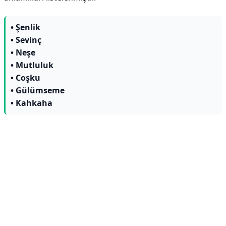
• Şenlik
• Sevinç
• Neşe
• Mutluluk
• Coşku
• Gülümseme
• Kahkaha
Reklam Alanı