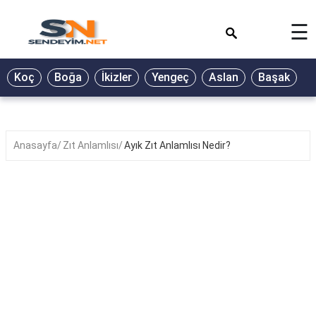
×
☰
BİYOGRAFİ
Koç
Boğa
İkizler
Yengeç
Aslan
Başak
T
GALERİ
GÜZEL
SÖZLER
Anasayfa
Zıt Anlamlısı
Ayık Zıt Anlamlısı Nedir?
GÜNLÜK
BURÇ
ŞİİR
RÜYA
TABİRLERİ
TÜRKÜ
SÖZLERİ
YEMEK