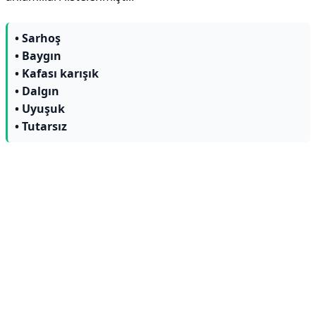
• Sarhoş
• Baygın
• Kafası karışık
• Dalgın
• Uyuşuk
• Tutarsız
Reklam Alanı