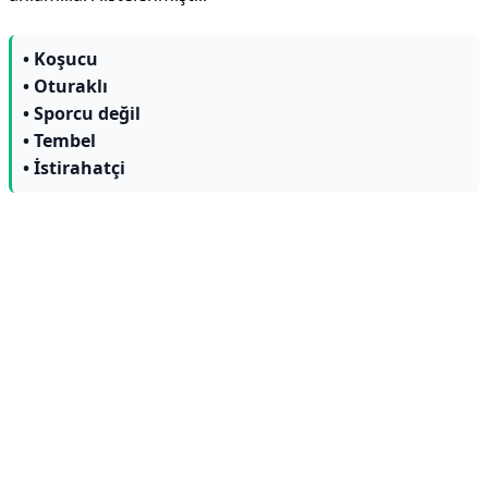
• Koşucu
• Oturaklı
• Sporcu değil
• Tembel
• İstirahatçi
Reklam Alanı