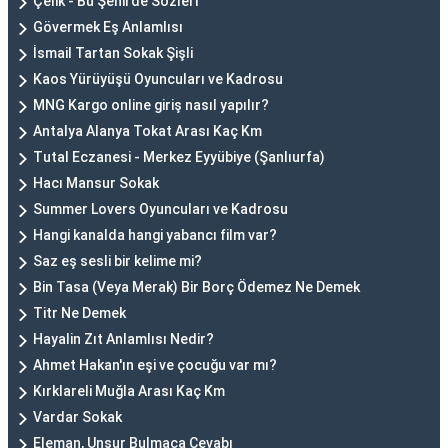
Çelik - Bu Şehirde Sözleri
Gövermek Eş Anlamlısı
İsmail Tartan Sokak Şişli
Kaos Yürüyüşü Oyuncuları ve Kadrosu
MNG Kargo online giriş nasıl yapılır?
Antalya Alanya Tokat Arası Kaç Km
Tutal Eczanesi - Merkez Eyyübiye (Şanlıurfa)
Hacı Mansur Sokak
Summer Lovers Oyuncuları ve Kadrosu
Hangi kanalda hangi yabancı film var?
Saz eş sesli bir kelime mi?
Bin Tasa (Veya Merak) Bir Borç Ödemez Ne Demek
Titr Ne Demek
Hayalin Zıt Anlamlısı Nedir?
Ahmet Hakan'ın eşi ve çocuğu var mı?
Kırklareli Muğla Arası Kaç Km
Vardar Sokak
Eleman, Unsur Bulmaca Cevabı