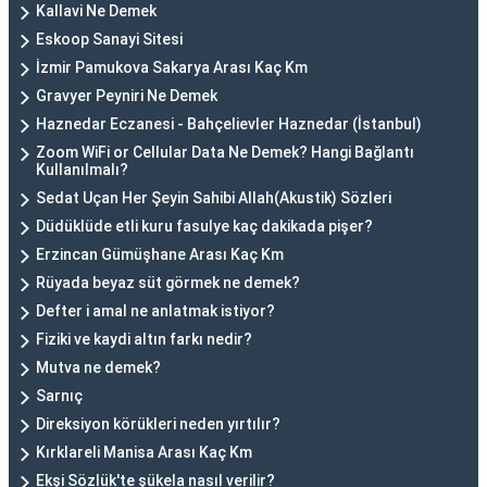
Kallavi Ne Demek
Eskoop Sanayi Sitesi
İzmir Pamukova Sakarya Arası Kaç Km
Gravyer Peyniri Ne Demek
Haznedar Eczanesi - Bahçelievler Haznedar (İstanbul)
Zoom WiFi or Cellular Data Ne Demek? Hangi Bağlantı
Kullanılmalı?
Sedat Uçan Her Şeyin Sahibi Allah(Akustik) Sözleri
Düdüklüde etli kuru fasulye kaç dakikada pişer?
Erzincan Gümüşhane Arası Kaç Km
Rüyada beyaz süt görmek ne demek?
Defter i amal ne anlatmak istiyor?
Fiziki ve kaydi altın farkı nedir?
Mutva ne demek?
Sarnıç
Direksiyon körükleri neden yırtılır?
Kırklareli Manisa Arası Kaç Km
Ekşi Sözlük'te şükela nasıl verilir?