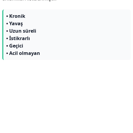
• Kronik
• Yavaş
• Uzun süreli
• İstikrarlı
• Geçici
• Acil olmayan
Reklam Alanı