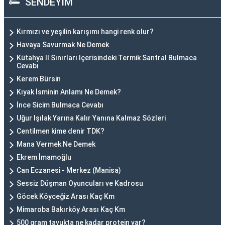
SENDEYİM
Kırmızı ve yeşilin karışımı hangi renk olur?
Havaya Savurmak Ne Demek
Kütahya Il Sınırları Içerisindeki Termik Santral Bulmaca
Cevabı
Kerem Bürsin
Kıyak İsminin Anlamı Ne Demek?
İnce Sicim Bulmaca Cevabı
Uğur Işılak Yarına Kalır Yanına Kalmaz Sözleri
Centilmen kime denir TDK?
Mana Vermek Ne Demek
Ekrem İmamoğlu
Can Eczanesi - Merkez (Manisa)
Sessiz Düşman Oyuncuları ve Kadrosu
Göcek Köyceğiz Arası Kaç Km
Mimaroba Bakırköy Arası Kaç Km
500 gram tavukta ne kadar protein var?