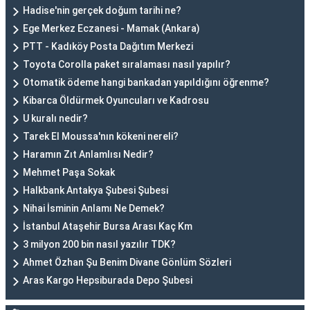
Hadise'nin gerçek doğum tarihi ne?
Ege Merkez Eczanesi - Mamak (Ankara)
PTT - Kadıköy Posta Dağıtım Merkezi
Toyota Corolla paket sıralaması nasıl yapılır?
Otomatik ödeme hangi bankadan yapıldığını öğrenme?
Kibarca Öldürmek Oyuncuları ve Kadrosu
U kuralı nedir?
Tarek El Moussa'nın kökeni nereli?
Haramın Zıt Anlamlısı Nedir?
Mehmet Paşa Sokak
Halkbank Antakya Şubesi Şubesi
Nihai İsminin Anlamı Ne Demek?
İstanbul Ataşehir Bursa Arası Kaç Km
3 milyon 200 bin nasıl yazılır TDK?
Ahmet Özhan Şu Benim Divane Gönlüm Sözleri
Aras Kargo Hepsiburada Depo Şubesi